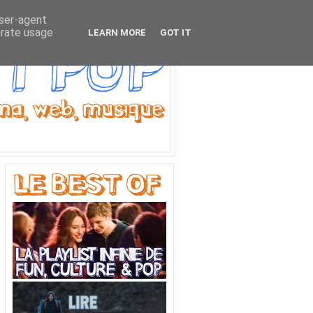
user-agent
erate usage
LEARN MORE
GOT IT