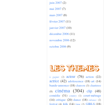
juin 2007
(2)
mai 2007
(7)
mars 2007
(8)
février 2007
(11)
janvier 2007
(10)
décembre 2006
(11)
novembre 2006
(12)
octobre 2006
(9)
acteur
(76)
action
(22)
à gagner
(2)
actrice
(42)
adolescence
(18)
art
(14)
bande-annonce
(18)
chanson
(3)
chanteuse
cinéma
(304)
clip
(48)
(8)
comédie
(31)
court-métrage
country
(1)
(14)
critique
(20)
dance
(18)
enfance
(2)
folk
(14)
GIRLS
(18)
festival
(4)
futur
(2)