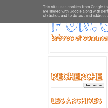
This site uses cookies from Google to 
are shared with Google along with per
statistics, and to detect and address 