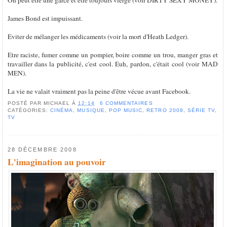
James Bond est impuissant.
Eviter de mélanger les médicaments (voir la mort d'Heath Ledger).
Etre raciste, fumer comme un pompier, boire comme un trou, manger gras et
travailler dans la publicité, c'est cool. Euh, pardon, c'était cool (voir MAD
MEN).
La vie ne valait vraiment pas la peine d'être vécue avant Facebook.
POSTÉ PAR
MICHAEL
À
12:14
6 COMMENTAIRES
CATÉGORIES:
CINÉMA
,
MUSIQUE
,
POP MUSIC
,
RETRO 2008
,
SÉRIE TV
,
TV
28 DÉCEMBRE 2008
L'imagination au pouvoir