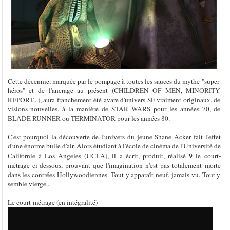
Cette décennie, marquée par le pompage à toutes les sauces du mythe "super-
héros" et de l'ancrage au présent (CHILDREN OF MEN, MINORITY
REPORT...), aura franchement été avare d'univers SF vraiment originaux, de
visions nouvelles, à la manière de STAR WARS pour les années 70, de
BLADE RUNNER ou TERMINATOR pour les années 80.
C'est pourquoi la découverte de l'univers du jeune Shane Acker fait l'effet
d'une énorme bulle d'air. Alors étudiant à l'école de cinéma de l'Université de
9
Californie à Los Angeles (UCLA), il a écrit, produit, réalisé
le court-
métrage ci-dessous, prouvant que l'imagination n'est pas totalement morte
dans les contrées Hollywoodiennes. Tout y apparaît neuf, jamais vu. Tout y
semble vierge...
Le court-métrage (en intégralité)