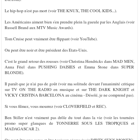
Le hip-hop n'est pas mort (voir THE KNUX, THE COOL KIDS...).
Les Américains aiment bien s'en prendre plein la gueule par les Anglais (voir
Russell Brand aux MTV Music Awards).
Tom Cruise peut vraiment être flippant (voir YouTube).
On peut être noir et être président des Etats-Unis.
C'est le grand retour des rousses (voir Christina Hendricks dans MAD MEN,
Anna Friel dans PUSHING DAISIES et Emma Stone dans SUPER
BLONDE).
Il paraît que je n'ai pas de goût (voir ma solitude devant l'unanimité critique
sur TV ON THE RADIO en musique et sur THE DARK KNIGHT et
VICKY CRISTINA BARCELONA au cinéma - Désolé, je ne comprend pas).
Si vous filmez, vous mourrez (voir CLOVERFIELD et REC).
Ben Stiller n'est vraiment pas drôle du tout dans la vie (voir les tournées
promo super glauques de TONNERRE SOUS LES TROPIQUES et
MADAGASCAR 2).
On peut être une garce et être toujours vierge (voir DIRTY SEXY MONEY).