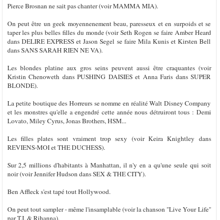
Pierce Brosnan ne sait pas chanter (voir MAMMA MIA).
On peut être un geek moyennenement beau, paresseux et en surpoids et se
taper les plus belles filles du monde (voir Seth Rogen se faire Amber Heard
dans DELIRE EXPRESS et Jason Segel se faire Mila Kunis et Kirsten Bell
dans SANS SARAH RIEN NE VA).
Les blondes platine aux gros seins peuvent aussi être craquantes (voir
Kristin Chenoweth dans PUSHING DAISIES et Anna Faris dans SUPER
BLONDE).
La petite boutique des Horreurs se nomme en réalité Walt Disney Company
et les monstres qu'elle a engendré cette année nous détruiront tous : Demi
Lovato, Miley Cyrus, Jonas Brothers, HSM...
Les filles plates sont vraiment trop sexy (voir Keira Knightley dans
REVIENS-MOI et THE DUCHESS).
Sur 2,5 millions d'habitants à Manhattan, il n'y en a qu'une seule qui soit
noir (voir Jennifer Hudson dans SEX & THE CITY).
Ben Affleck s'est tapé tout Hollywood.
On peut tout sampler - même l'insamplable (voir la chanson "Live Your Life"
par T.I. & Rihanna).