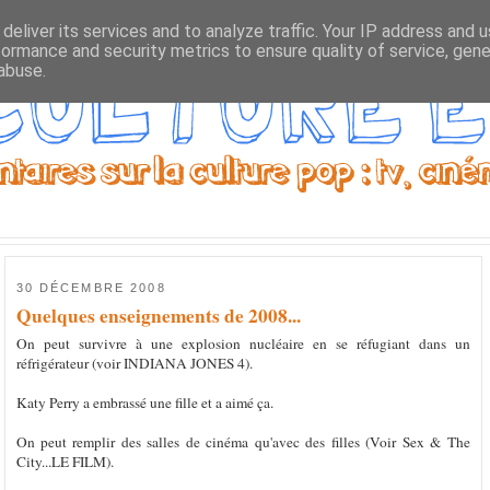
deliver its services and to analyze traffic. Your IP address and 
formance and security metrics to ensure quality of service, gen
abuse.
30 DÉCEMBRE 2008
Quelques enseignements de 2008...
On peut survivre à une explosion nucléaire en se réfugiant dans un
réfrigérateur (voir INDIANA JONES 4).
Katy Perry a embrassé une fille et a aimé ça.
On peut remplir des salles de cinéma qu'avec des filles (Voir Sex & The
City...LE FILM).