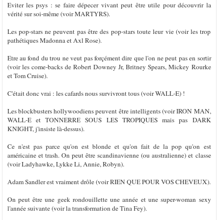
Eviter les psys : se faire dépecer vivant peut être utile pour découvrir la
vérité sur soi-même (voir MARTYRS).
Les pop-stars ne peuvent pas être des pop-stars toute leur vie (voir les trop
pathétiques Madonna et Axl Rose).
Etre au fond du trou ne veut pas forçément dire que l'on ne peut pas en sortir
(voir les come-backs de Robert Downey Jr, Britney Spears, Mickey Rourke
et Tom Cruise).
C'était donc vrai : les cafards nous survivront tous (voir WALL-E) !
Les blockbusters hollywoodiens peuvent être intelligents (voir IRON MAN,
WALL-E et TONNERRE SOUS LES TROPIQUES mais pas DARK
KNIGHT, j'insiste là-dessus).
Ce n'est pas parce qu'on est blonde et qu'on fait de la pop qu'on est
américaine et trash. On peut être scandinavienne (ou australienne) et classe
(voir Ladyhawke, Lykke Li, Annie, Robyn).
Adam Sandler est vraiment drôle (voir RIEN QUE POUR VOS CHEVEUX).
On peut être une geek rondouillette une année et une super-woman sexy
l'année suivante (voir la transformation de Tina Fey).