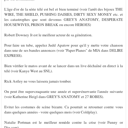
L'âge d'or de la série télé est bel et bien terminé (voir l'arrêt des bijoux THE
WIRE, THE SHIELD, PUSHING DAISIES, DIRTY SEXY MONEY etc. et
les catastrophes que sont devenus GREY'S ANATOMY, DESPERATE
HOUSEWIVES, PRISON BREAK ou encore HEROES)
Robert Downey Jr est le meilleur acteur de sa génération.
Pour faire un tube, appelez Judd Apatow pour qu'il y mette votre chanson
dans une de ses bandes annonces (voir "Paper Planes" de MIA dans DELIRE
EXPRESS).
Bien vérifier le matos avant de se lancer dans un live déchaîné en direct à la
télé (voir Kanye West au SNL).
Rick Astley ne vous laissera jamais tomber.
On peut être super-craquante une année et super-énervante l'année suivante
(voir Katherine Heigl dans GREY'S ANATOMY et 27 ROBES).
Eviter les costumes de scène bizarre. Ca pourrait se retourner contre vous
dans quelques années - voire quelques mois (voir Coldplay).
Natalie Portman est le meilleur remède contre la crise (voir Funny or
Die.com).