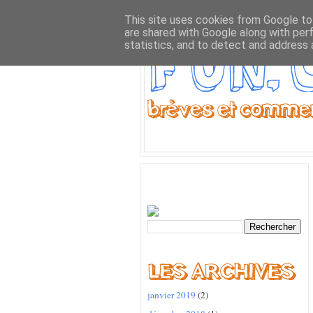
This site uses cookies from Google to 
are shared with Google along with per
statistics, and to detect and address 
janvier 2019
(2)