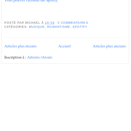
Vous pouvez l'écouter sur Spotify.
POSTÉ PAR
MICHAEL
À
10:54
0 COMMENTAIRES
CATÉGORIES:
MUSIQUE
,
ROMANTISME
,
SPOTIFY
Articles plus récents
Accueil
Articles plus anciens
Inscription à :
Articles (Atom)