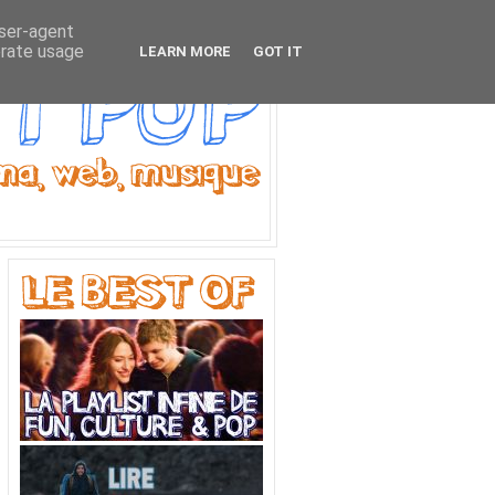
user-agent
erate usage
LEARN MORE
GOT IT