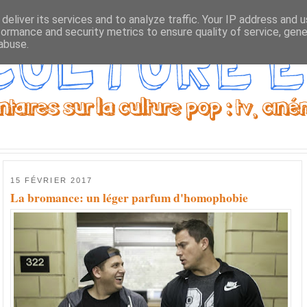
deliver its services and to analyze traffic. Your IP address and 
formance and security metrics to ensure quality of service, gen
abuse.
15 FÉVRIER 2017
La bromance: un léger parfum d'homophobie