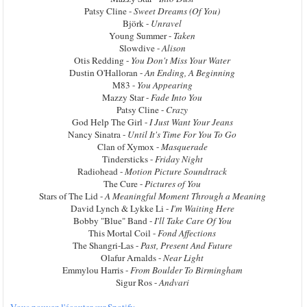
Patsy Cline -
Sweet Dreams (Of You)
Björk -
Unravel
Young Summer -
Taken
Slowdive -
Alison
Otis Redding -
You Don't Miss Your Water
Dustin O'Halloran -
An Ending, A Beginning
M83 -
You Appearing
Mazzy Star -
Fade Into You
Patsy Cline -
Crazy
God Help The Girl -
I Just Want Your Jeans
Nancy Sinatra -
Until It's Time For You To Go
Clan of Xymox -
Masquerade
Tindersticks -
Friday Night
Radiohead -
Motion Picture Soundtrack
The Cure -
Pictures of You
Stars of The Lid -
A Meaningful Moment Through a Meaning
David Lynch & Lykke Li -
I'm Waiting Here
Bobby "Blue" Band -
I'll Take Care Of You
This Mortal Coil -
Fond Affections
The Shangri-Las -
Past, Present And Future
Olafur Arnalds -
Near Light
Emmylou Harris -
From Boulder To Birmingham
Sigur Ros -
Andvari