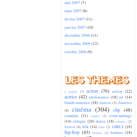
mai 2007
(7)
mars 2007
(8)
février 2007
(11)
janvier 2007
(10)
décembre 2006
(11)
novembre 2006
(12)
octobre 2006
(9)
acteur
(76)
action
(22)
à gagner
(2)
actrice
(42)
adolescence
(18)
art
(14)
bande-annonce
(18)
chanson
(3)
chanteuse
cinéma
(304)
clip
(48)
(8)
comédie
(31)
court-métrage
country
(1)
(14)
critique
(20)
dance
(18)
enfance
(2)
folk
(14)
GIRLS
(18)
festival
(4)
futur
(2)
hip-hop
(43)
horreur
(18)
histoire
(1)