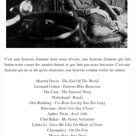
C'est une histoire d'amour dont nous rêvons, une histoire d'amour qui fait
battre notre coeur des années durant et qui finit par nous fracasser. C'est une
histoire qui ne se dit qu'en chansons, une histoire comme toutes les autres.
Skeeter Davis -
The End Of The World
Leonard Cohen -
Famous Blue Raincoat
The Cure -
The Funeral Party
Portishead -
Roads
Otis Redding -
I've Been Loving You Too Long
Eluvium -
Don't Get Any Closer
Aphex Twin -
Avril 14th
Chet Baker -
My Funny Valentine
Lykke Li -
Love Me Like I'm Made of Stone
Chromatics -
I'm On Fire
Mazzy Star -
Into Dust