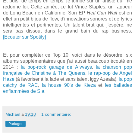
Et puis, de temps en temps, je tombe sur un artiste qui me
redonne foi. Cette année, ce fut Vince Staples, un rappeur
de Long Beach en Californie. Son EP
Hell Can Wait
est en
effet un petit bijou de flow, d'innovations sonores et de lyrics
intelligentes et pertinentes. Un talent brut qui, j'espère, ne
sera pas dissout dans le grand bain du rap business.
[Ecouter sur Spotify]
Et pour compléter ce Top 10, voici dans le désordre, six
albums supplémentaires que j'ai aussi beaucoup écouté en
2014 :
la pop-rock garage de Alvvays
,
la chanson pop
française de Christine & The Queens
,
le rap-pop de Angel
Haze
(à favoriser à la fade et sans talent Iggy Azeala),
la pop
catchy de RAC
,
la house 90's de Kieza
et
les ballades
enflammées de Sia
.
Michael
à
19:18
1 commentaire:
Partager