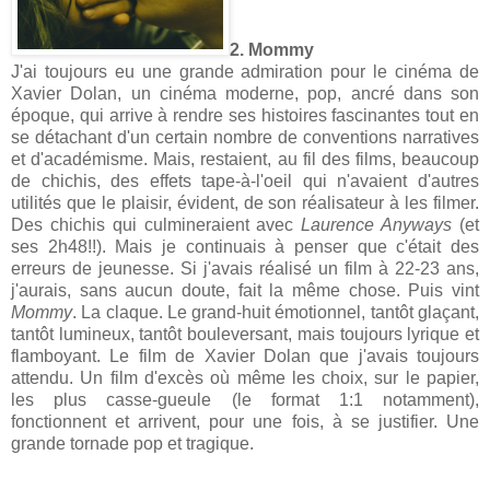
2. Mommy
J'ai toujours eu une grande admiration pour le cinéma de
Xavier Dolan, un cinéma moderne, pop, ancré dans son
époque, qui arrive à rendre ses histoires fascinantes tout en
se détachant d'un certain nombre de conventions narratives
et d'académisme. Mais, restaient, au fil des films, beaucoup
de chichis, des effets tape-à-l'oeil qui n'avaient d'autres
utilités que le plaisir, évident, de son réalisateur à les filmer.
Des chichis qui culmineraient avec
Laurence Anyways
(et
ses 2h48!!). Mais je continuais à penser que c'était des
erreurs de jeunesse. Si j'avais réalisé un film à 22-23 ans,
j'aurais, sans aucun doute, fait la même chose. Puis vint
Mommy
. La claque. Le grand-huit émotionnel, tantôt glaçant,
tantôt lumineux, tantôt bouleversant, mais toujours lyrique et
flamboyant. Le film de Xavier Dolan que j'avais toujours
attendu. Un film d'excès où même les choix, sur le papier,
les plus casse-gueule (le format 1:1 notamment),
fonctionnent et arrivent, pour une fois, à se justifier. Une
grande tornade pop et tragique.