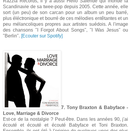
Razzia Records, il y a aussi Hello Saferide qui inonde la
Scandinavie de sa twee-pop depuis 2005. Cette année, elle
sort (un peu) de son carcan pour un album un peu barré,
plus éléctronique et bourré de ces mélodies entêtantes et un
peu mélancoliques propres aux artistes suédois. A l'image
des chansons "I Forgot About Songs", "I Was Jesus" ou
"Berlin".
[Ecouter sur Spotify]
7. Tony Braxton & Babyface -
Love, Marriage & Divorce
Est-ce de la nostalgie ? Peut-être. Dans les années 90, j'ai
écouté et écouté et écouté Babyface et Toni Braxton.
Ensemble, ils ont été à l'origine de quelques unes des plus