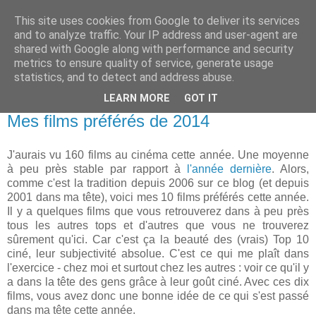
This site uses cookies from Google to deliver its services
and to analyze traffic. Your IP address and user-agent are
shared with Google along with performance and security
metrics to ensure quality of service, generate usage
statistics, and to detect and address abuse.
LEARN MORE
GOT IT
13 janvier 2015
Mes films préférés de 2014
J'aurais vu 160 films au cinéma cette année. Une moyenne
à peu près stable par rapport à
l'année dernière
. Alors,
comme c'est la tradition depuis 2006 sur ce blog (et depuis
2001 dans ma tête), voici mes 10 films préférés cette année.
Il y a quelques films que vous retrouverez dans à peu près
tous les autres tops et d'autres que vous ne trouverez
sûrement qu'ici. Car c'est ça la beauté des (vrais) Top 10
ciné, leur subjectivité absolue. C'est ce qui me plaît dans
l'exercice - chez moi et surtout chez les autres : voir ce qu'il y
a dans la tête des gens grâce à leur goût ciné. Avec ces dix
films, vous avez donc une bonne idée de ce qui s'est passé
dans ma tête cette année.