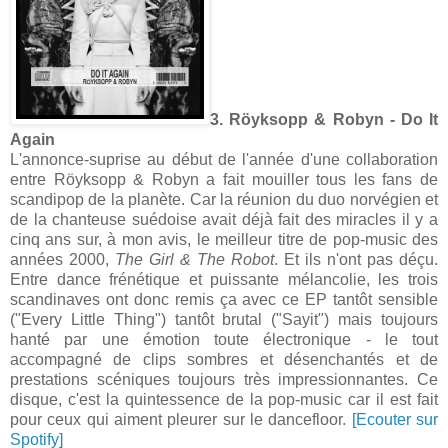
3. Röyksopp & Robyn - Do It
Again
L'annonce-suprise au début de l'année d'une collaboration
entre Röyksopp & Robyn a fait mouiller tous les fans de
scandipop de la planète. Car la réunion du duo norvégien et
de la chanteuse suédoise avait déjà fait des miracles il y a
cinq ans sur, à mon avis, le meilleur titre de pop-music des
années 2000,
The Girl & The Robot
. Et ils n'ont pas déçu.
Entre dance frénétique et puissante mélancolie, les trois
scandinaves ont donc remis ça avec ce EP tantôt sensible
("Every Little Thing") tantôt brutal ("Sayit") mais toujours
hanté par une émotion toute électronique - le tout
accompagné de clips sombres et désenchantés et de
prestations scéniques toujours très impressionnantes. Ce
disque, c'est la quintessence de la pop-music car il est fait
pour ceux qui aiment pleurer sur le dancefloor.
[Ecouter sur
Spotify]