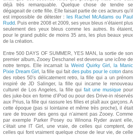
déjà très remarquable. Quelque chose de tendre se
dégageait de cette fille. Elle faisait partie de ces acteurs qu'il
est impossible de détester :
les Rachel McAdams ou Paul
Rudd
. Puis entre 2008 et 2009, ses yeux bleus n'étaient plus
seulement des yeux bleus comme les autres. Ils étaient,
pour le grand public de moins 35 ans, les plus beaux yeux
de la création.
Entre 500 DAYS OF SUMMER, YES MAN, la sortie de son
premier album, Zooey Deschanel est devenue une icône de
notre temps. Elle incarnait la
Weird Quirky Girl
,
la Manic
Pixie Dream Girl
, la fille qui fait
des pubs pour le coton
dans
des robes 50's délicatement retro, la fille qui a un prénom
inspiré de JD Salinger, la fille qui incarne le renouveau
culturel de Los Angeles, la fille qui
fait une musique
pour
des juke-box en forme d'iPod ou pour des Drive-in réservés
aux Prius, la fille qui rassure les filles et plaît aux garçons. A
cette époque (pas si lointaine et même très proche), il était
rare de trouver des gens qui n'aiment pas Zooey. Comme
par exemple Parker Posey ou Winona Ryder avant elle,
c'était une IT Girl, une vraie, de celles qui comptent, de
celles qui font vraiment quelque chose de leur vie, de celle