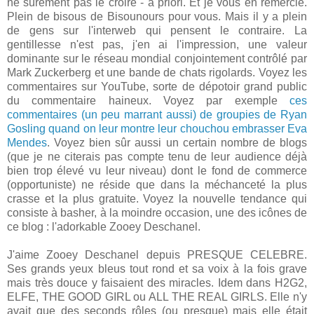
ne sûrement pas le croire - à priori. Et je vous en remercie.
Plein de bisous de Bisounours pour vous. Mais il y a plein
de gens sur l'interweb qui pensent le contraire. La
gentillesse n'est pas, j'en ai l'impression, une valeur
dominante sur le réseau mondial conjointement contrôlé par
Mark Zuckerberg et une bande de chats rigolards. Voyez les
commentaires sur YouTube, sorte de dépotoir grand public
du commentaire haineux. Voyez par exemple
ces
commentaires (un peu marrant aussi) de groupies de Ryan
Gosling quand on leur montre leur chouchou embrasser Eva
Mendes
. Voyez bien sûr aussi un certain nombre de blogs
(que je ne citerais pas compte tenu de leur audience déjà
bien trop élevé vu leur niveau) dont le fond de commerce
(opportuniste) ne réside que dans la méchanceté la plus
crasse et la plus gratuite. Voyez la nouvelle tendance qui
consiste à basher, à la moindre occasion, une des icônes de
ce blog : l'adorkable Zooey Deschanel.
J'aime Zooey Deschanel depuis PRESQUE CELEBRE.
Ses grands yeux bleus tout rond et sa voix à la fois grave
mais très douce y faisaient des miracles. Idem dans H2G2,
ELFE, THE GOOD GIRL ou ALL THE REAL GIRLS. Elle n'y
avait que des seconds rôles (ou presque) mais elle était