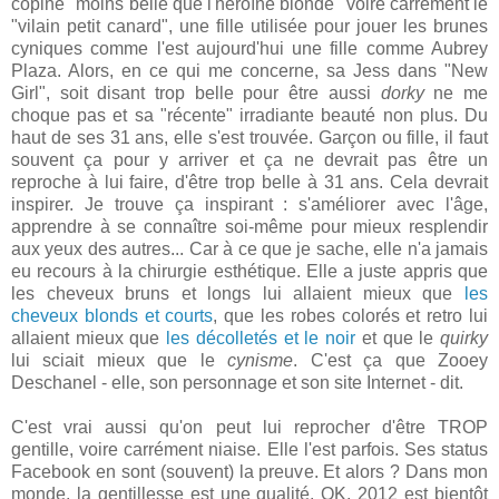
copine "moins belle que l'héroïne blonde" voire carrément le
"vilain petit canard", une fille utilisée pour jouer les brunes
cyniques comme l'est aujourd'hui une fille comme Aubrey
Plaza. Alors, en ce qui me concerne, sa Jess dans "New
Girl", soit disant trop belle pour être aussi
dorky
ne me
choque pas et sa "récente" irradiante beauté non plus. Du
haut de ses 31 ans, elle s'est trouvée. Garçon ou fille, il faut
souvent ça pour y arriver et ça ne devrait pas être un
reproche à lui faire, d'être trop belle à 31 ans. Cela devrait
inspirer. Je trouve ça inspirant : s'améliorer avec l'âge,
apprendre à se connaître soi-même pour mieux resplendir
aux yeux des autres... Car à ce que je sache, elle n'a jamais
eu recours à la chirurgie esthétique. Elle a juste appris que
les cheveux bruns et longs lui allaient mieux que
les
cheveux blonds et courts
, que les robes colorés et retro lui
allaient mieux que
les décolletés et le noir
et que le
quirky
lui sciait mieux que le
cynisme
. C'est ça que Zooey
Deschanel - elle, son personnage et son site Internet - dit.
C'est vrai aussi qu'on peut lui reprocher d'être TROP
gentille, voire carrément niaise. Elle l'est parfois. Ses status
Facebook en sont (souvent) la preuve. Et alors ? Dans mon
monde, la gentillesse est une qualité. OK. 2012 est bientôt