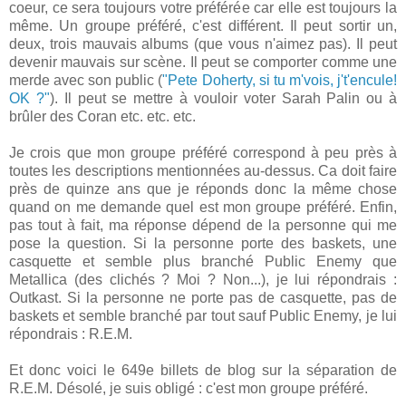
coeur, ce sera toujours votre préférée car elle est toujours la
même. Un groupe préféré, c'est différent. Il peut sortir un,
deux, trois mauvais albums (que vous n'aimez pas). Il peut
devenir mauvais sur scène. Il peut se comporter comme une
merde avec son public (
"Pete Doherty, si tu m'vois, j't'encule!
OK ?"
). Il peut se mettre à vouloir voter Sarah Palin ou à
brûler des Coran etc. etc. etc.
Je crois que mon groupe préféré correspond à peu près à
toutes les descriptions mentionnées au-dessus. Ca doit faire
près de quinze ans que je réponds donc la même chose
quand on me demande quel est mon groupe préféré. Enfin,
pas tout à fait, ma réponse dépend de la personne qui me
pose la question. Si la personne porte des baskets, une
casquette et semble plus branché Public Enemy que
Metallica (des clichés ? Moi ? Non...), je lui répondrais :
Outkast. Si la personne ne porte pas de casquette, pas de
baskets et semble branché par tout sauf Public Enemy, je lui
répondrais : R.E.M.
Et donc voici le 649e billets de blog sur la séparation de
R.E.M. Désolé, je suis obligé : c'est mon groupe préféré.