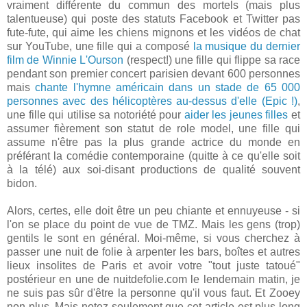
vraiment différente du commun des mortels (mais plus
talentueuse) qui poste des statuts Facebook et Twitter pas
fute-fute, qui aime les chiens mignons et les vidéos de chat
sur YouTube, une fille qui a composé
la musique du dernier
film de Winnie L'Ourson
(respect!) une fille qui flippe sa race
pendant son premier concert parisien devant 600 personnes
mais
chante l'hymne américain dans un stade de 65 000
personnes avec des hélicoptères au-dessus d'elle (Epic !)
,
une fille qui utilise sa notoriété pour
aider les jeunes filles
et
assumer fièrement son statut de role model, une fille qui
assume n'être pas la plus grande actrice du monde en
préférant la comédie contemporaine (quitte à ce qu'elle soit
à la télé) aux soi-disant productions de qualité souvent
bidon.
Alors, certes, elle doit être un peu chiante et ennuyeuse - si
l'on se place du point de vue de TMZ. Mais les gens (trop)
gentils le sont en général. Moi-même, si vous cherchez à
passer une nuit de folie à arpenter les bars, boîtes et autres
lieux insolites de Paris et avoir votre "tout juste tatoué"
postérieur en une de nuitdefolie.com le lendemain matin, je
ne suis pas sûr d'être la personne qu'il vous faut. Et Zooey
non plus. Mais notez seulement que cet article est plus long