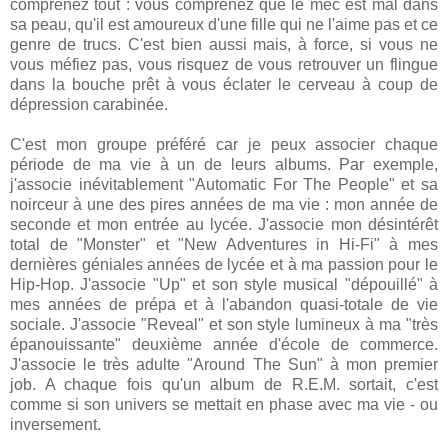
comprenez tout : vous comprenez que le mec est mal dans
sa peau, qu'il est amoureux d'une fille qui ne l'aime pas et ce
genre de trucs. C'est bien aussi mais, à force, si vous ne
vous méfiez pas, vous risquez de vous retrouver un flingue
dans la bouche prêt à vous éclater le cerveau à coup de
dépression carabinée.
C'est mon groupe préféré car je peux associer chaque
période de ma vie à un de leurs albums. Par exemple,
j'associe inévitablement "Automatic For The People" et sa
noirceur à une des pires années de ma vie : mon année de
seconde et mon entrée au lycée. J'associe mon désintérêt
total de "Monster" et "New Adventures in Hi-Fi" à mes
dernières géniales années de lycée et à ma passion pour le
Hip-Hop. J'associe "Up" et son style musical "dépouillé" à
mes années de prépa et à l'abandon quasi-totale de vie
sociale. J'associe "Reveal" et son style lumineux à ma "très
épanouissante" deuxième année d'école de commerce.
J'associe le très adulte "Around The Sun" à mon premier
job. A chaque fois qu'un album de R.E.M. sortait, c'est
comme si son univers se mettait en phase avec ma vie - ou
inversement.