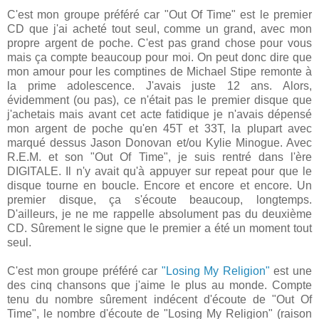
C'est mon groupe préféré car "Out Of Time" est le premier
CD que j'ai acheté tout seul, comme un grand, avec mon
propre argent de poche. C'est pas grand chose pour vous
mais ça compte beaucoup pour moi. On peut donc dire que
mon amour pour les comptines de Michael Stipe remonte à
la prime adolescence. J'avais juste 12 ans. Alors,
évidemment (ou pas), ce n'était pas le premier disque que
j'achetais mais avant cet acte fatidique je n'avais dépensé
mon argent de poche qu'en 45T et 33T, la plupart avec
marqué dessus Jason Donovan et/ou Kylie Minogue. Avec
R.E.M. et son "Out Of Time", je suis rentré dans l'ère
DIGITALE. Il n'y avait qu'à appuyer sur repeat pour que le
disque tourne en boucle. Encore et encore et encore. Un
premier disque, ça s'écoute beaucoup, longtemps.
D'ailleurs, je ne me rappelle absolument pas du deuxième
CD. Sûrement le signe que le premier a été un moment tout
seul.
C'est mon groupe préféré car
"Losing My Religion"
est une
des cinq chansons que j'aime le plus au monde. Compte
tenu du nombre sûrement indécent d'écoute de "Out Of
Time", le nombre d'écoute de "Losing My Religion" (raison