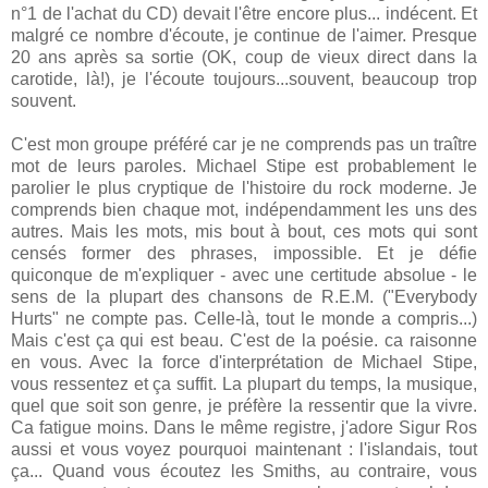
n°1 de l'achat du CD) devait l'être encore plus... indécent. Et
malgré ce nombre d'écoute, je continue de l'aimer. Presque
20 ans après sa sortie (OK, coup de vieux direct dans la
carotide, là!), je l'écoute toujours...souvent, beaucoup trop
souvent.
C'est mon groupe préféré car je ne comprends pas un traître
mot de leurs paroles. Michael Stipe est probablement le
parolier le plus cryptique de l'histoire du rock moderne. Je
comprends bien chaque mot, indépendamment les uns des
autres. Mais les mots, mis bout à bout, ces mots qui sont
censés former des phrases, impossible. Et je défie
quiconque de m'expliquer - avec une certitude absolue - le
sens de la plupart des chansons de R.E.M. ("Everybody
Hurts" ne compte pas. Celle-là, tout le monde a compris...)
Mais c'est ça qui est beau. C'est de la poésie. ca raisonne
en vous. Avec la force d'interprétation de Michael Stipe,
vous ressentez et ça suffit. La plupart du temps, la musique,
quel que soit son genre, je préfère la ressentir que la vivre.
Ca fatigue moins. Dans le même registre, j'adore Sigur Ros
aussi et vous voyez pourquoi maintenant : l'islandais, tout
ça... Quand vous écoutez les Smiths, au contraire, vous