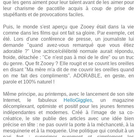
que les gens aiment pour leur talent avant de les aimer pour
leur charisme de pacotille acquis à coup de prise de
stupéfiants et de provocations faciles.
Puis, le monde s'est aperçu que Zooey était dans la vie
comme dans les films qui ont fait sa gloire. Par exemple, cet
été. Lors d'une conférence de presse, un journaliste lui
demande "quand avez-vous remarqué que vous étiez
adorable ?" Une actrice/célébrité normale aurait répondu,
froide, détachée : "Ce n'est pas à moi de le dire" ou un truc
du genre. Que fit Zooey ? Elle rougit et se couvrit les oreilles
en disant "Ma mère m'a dit de me couvrir les oreilles quand
on me fait des compliments". ADORABLE, en geste, en
parole et 100% naturel !
Même principe, au printemps, avec le lancement de son site
Internet, le fabuleux
HelloGiggles
, un magazine
décomplexant, optimiste et positif pour les jeunes femmes
indépendantes et modernes. Créé à l'image de sa co-
créatrice, le site publie des articles avec une idée bien
précise en tête : ne pas ouvrir la porte à la méchanceté, à la
mesquinerie et à la moquerie. Une politique qui conduit à un
pari fort : supprimer purement et simplement les