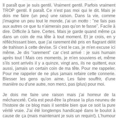
Il paraît que je suis gentil. Vraiment gentil. Parfois vraiment
TROP gentil. Il paraît. Ce n'est pas moi qui le dit. Mais je
dois me faire (un peu) une raison. Dans la vie, comme
j'imagine un peu tout le monde, j'ai un
motto
: "ne fais pas
aux autres ce que tu n'aimerais pas qu'on te fasse". Facile à
dire. Difficile à faire. Certes. Mais je garde quand même ça
dans un coin de ma tête à tout moment. Et je crois, en y
réfléchissant bien, que j'ai rarement été pris en flagrant délit
de trahison à cette devise. Si c'est le cas, je m'en excuse ici
même. Je dis "rarement" car c'est arrivé : je suis humain
après tout ! Mais ces moments, je m'en souviens et, même
s'ils sont arrivés il y a quinze, vingt ans, ils ne quittent, eux
aussi, jamais un certain coin de ma tête. Pour me rappeler.
Pour me rappeler de ne plus jamais refaire cette connerie.
Blesser les gens qu'on aime. Les faire souffrir, d'une
manière ou d'une autre, non merci, pas (plus) pour moi.
Je dois me faire une raison mais j'ai horreur de la
méchanceté. Cela est peut-être la phrase la plus neuneu de
l'histoire de ce blog mais il semble bien que ce soit la pure
vérité vraie. J'ai été longtemps handicapé dans le boulot à
cause de ça (mais maintenant je suis un requin!). L'humour