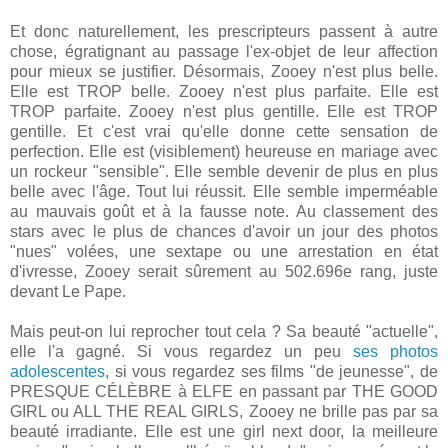
Et donc naturellement, les prescripteurs passent à autre
chose, égratignant au passage l'ex-objet de leur affection
pour mieux se justifier. Désormais, Zooey n'est plus belle.
Elle est TROP belle. Zooey n'est plus parfaite. Elle est
TROP parfaite. Zooey n'est plus gentille. Elle est TROP
gentille. Et c'est vrai qu'elle donne cette sensation de
perfection. Elle est (visiblement) heureuse en mariage avec
un rockeur "sensible". Elle semble devenir de plus en plus
belle avec l'âge. Tout lui réussit. Elle semble imperméable
au mauvais goût et à la fausse note. Au classement des
stars avec le plus de chances d'avoir un jour des photos
"nues" volées, une sextape ou une arrestation en état
d'ivresse, Zooey serait sûrement au 502.696e rang, juste
devant Le Pape.
Mais peut-on lui reprocher tout cela ? Sa beauté "actuelle",
elle l'a gagné. Si vous regardez un peu
ses photos
adolescentes
, si vous regardez ses films "de jeunesse", de
PRESQUE CÉLÈBRE à ELFE en passant par THE GOOD
GIRL ou ALL THE REAL GIRLS, Zooey ne brille pas par sa
beauté irradiante. Elle est une girl next door, la meilleure