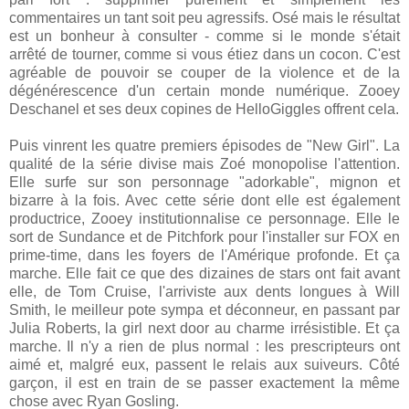
commentaires un tant soit peu agressifs. Osé mais le résultat
est un bonheur à consulter - comme si le monde s'était
arrêté de tourner, comme si vous étiez dans un cocon. C'est
agréable de pouvoir se couper de la violence et de la
dégénérescence d'un certain monde numérique. Zooey
Deschanel et ses deux copines de HelloGiggles offrent cela.
Puis vinrent les quatre premiers épisodes de "New Girl". La
qualité de la série divise mais Zoé monopolise l'attention.
Elle surfe sur son personnage "adorkable", mignon et
bizarre à la fois. Avec cette série dont elle est également
productrice, Zooey institutionnalise ce personnage. Elle le
sort de Sundance et de Pitchfork pour l'installer sur FOX en
prime-time, dans les foyers de l'Amérique profonde. Et ça
marche. Elle fait ce que des dizaines de stars ont fait avant
elle, de Tom Cruise, l'arriviste aux dents longues à Will
Smith, le meilleur pote sympa et déconneur, en passant par
Julia Roberts, la girl next door au charme irrésistible. Et ça
marche. Il n'y a rien de plus normal : les prescripteurs ont
aimé et, malgré eux, passent le relais aux suiveurs. Côté
garçon, il est en train de se passer exactement la même
chose avec Ryan Gosling.