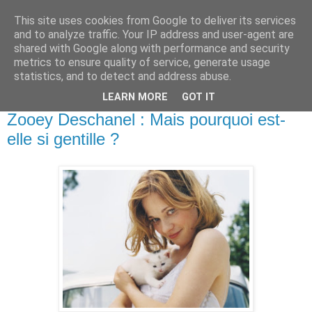
This site uses cookies from Google to deliver its services
and to analyze traffic. Your IP address and user-agent are
shared with Google along with performance and security
metrics to ensure quality of service, generate usage
statistics, and to detect and address abuse.
LEARN MORE
GOT IT
25 octobre 2011
Zooey Deschanel : Mais pourquoi est-
elle si gentille ?