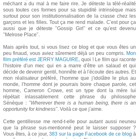
méchant a du mal à me faire rire. Je déteste la télé-réalité
sous toutes ces formes pour sa stupidité intrinsèque mais
surtout pour son institutionnalisation de la crasse chez les
garçons et les filles. Tout ça me rend malade. C'est pour ça
aussi que je déteste "Gossip Girl" et ce qu'est devenu
"Melrose Place".
Mais après tout, si vous lisez ce blog et que vous êtes un
peu finaud, vous aviez sûrement déjà un peu compris.
Mon
film préféré est JERRY MAGUIRE
, quoi ! Le film qui raconte
l'histoire d'un mec qui en a marre d'être un salaud et qui
décide de devenir gentil, honnête et à l'écoute des autres. Et
mon réalisateur préféré, l'homme que j'idolâtre le plus au
monde, l'homme dont je pourrais boire chaque parole, cet
homme, Cameron Crowe, est un type dont la mère lui
répétait inlassablement cette phrase du philosophe
Sénèque :
"Wherever there is a human being, there is an
opportunity for kindness"
. Voilà ce que j'aime.
Cette gentillesse me rend-t-elle pour autant aussi neuneu
que la phrase sus-mentionné peut le laisser supposer ?
Vous êtes, à ce jour,
383 sur la page Facebook de ce blog
à