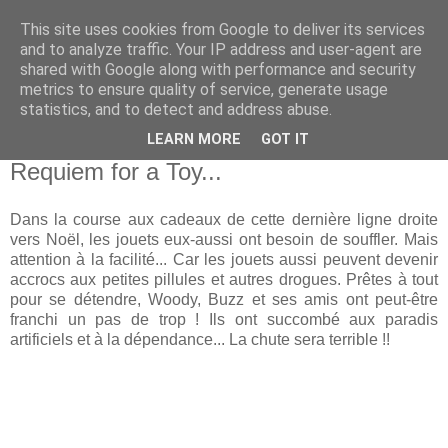
This site uses cookies from Google to deliver its services
and to analyze traffic. Your IP address and user-agent are
shared with Google along with performance and security
metrics to ensure quality of service, generate usage
statistics, and to detect and address abuse.
LEARN MORE
GOT IT
13 décembre 2006
Requiem for a Toy...
Dans la course aux cadeaux de cette dernière ligne droite
vers Noël, les jouets eux-aussi ont besoin de souffler. Mais
attention à la facilité... Car les jouets aussi peuvent devenir
accrocs aux petites pillules et autres drogues. Prêtes à tout
pour se détendre, Woody, Buzz et ses amis ont peut-être
franchi un pas de trop ! Ils ont succombé aux paradis
artificiels et à la dépendance... La chute sera terrible !!