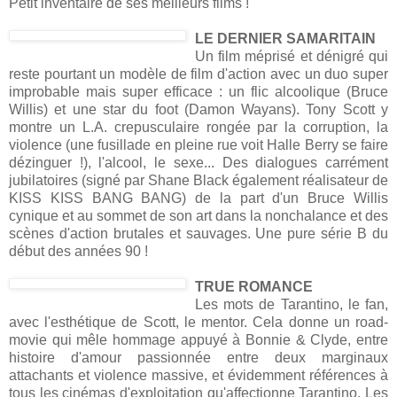
Petit inventaire de ses meilleurs films !
LE DERNIER SAMARITAIN
Un film méprisé et dénigré qui
reste pourtant un modèle de film d'action avec un duo super
improbable mais super efficace : un flic alcoolique (Bruce
Willis) et une star du foot (Damon Wayans). Tony Scott y
montre un L.A. crepusculaire rongée par la corruption, la
violence (une fusillade en pleine rue voit Halle Berry se faire
dézinguer !), l'alcool, le sexe... Des dialogues carrément
jubilatoires (signé par Shane Black également réalisateur de
KISS KISS BANG BANG) de la part d'un Bruce Willis
cynique et au sommet de son art dans la nonchalance et des
scènes d'action brutales et sauvages. Une pure série B du
début des années 90 !
TRUE ROMANCE
Les mots de Tarantino, le fan,
avec l'esthétique de Scott, le mentor. Cela donne un road-
movie qui mêle hommage appuyé à Bonnie & Clyde, entre
histoire d'amour passionnée entre deux marginaux
attachants et violence massive, et évidemment références à
tous les cinémas d'exploitation qu'affectionne Tarantino. Les