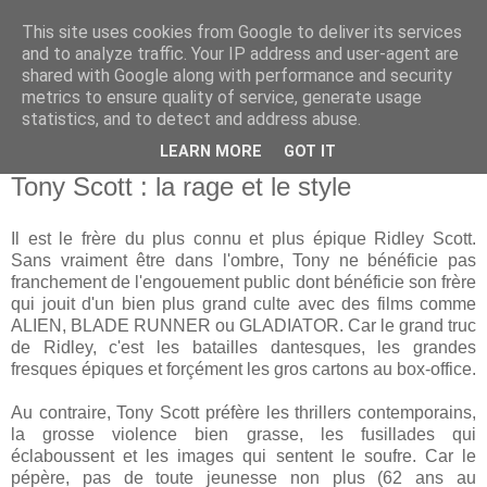
This site uses cookies from Google to deliver its services
and to analyze traffic. Your IP address and user-agent are
shared with Google along with performance and security
metrics to ensure quality of service, generate usage
statistics, and to detect and address abuse.
LEARN MORE
GOT IT
17 décembre 2006
Tony Scott : la rage et le style
Il est le frère du plus connu et plus épique Ridley Scott.
Sans vraiment être dans l'ombre, Tony ne bénéficie pas
franchement de l'engouement public dont bénéficie son frère
qui jouit d'un bien plus grand culte avec des films comme
ALIEN, BLADE RUNNER ou GLADIATOR. Car le grand truc
de Ridley, c'est les batailles dantesques, les grandes
fresques épiques et forçément les gros cartons au box-office.
Au contraire, Tony Scott préfère les thrillers contemporains,
la grosse violence bien grasse, les fusillades qui
éclaboussent et les images qui sentent le soufre. Car le
pépère, pas de toute jeunesse non plus (62 ans au