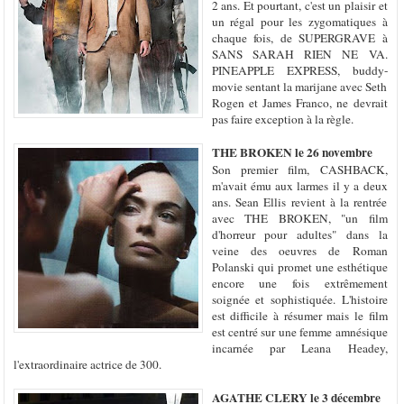
2 ans. Et pourtant, c'est un plaisir et
un régal pour les zygomatiques à
chaque fois, de SUPERGRAVE à
SANS SARAH RIEN NE VA.
PINEAPPLE EXPRESS, buddy-
movie sentant la marijane avec Seth
Rogen et James Franco, ne devrait
pas faire exception à la règle.
THE BROKEN le 26 novembre
Son premier film, CASHBACK,
m'avait ému aux larmes il y a deux
ans. Sean Ellis revient à la rentrée
avec THE BROKEN, "un film
d'horreur pour adultes" dans la
veine des oeuvres de Roman
Polanski qui promet une esthétique
encore une fois extrêmement
soignée et sophistiquée. L'histoire
est difficile à résumer mais le film
est centré sur une femme amnésique
incarnée par Leana Headey,
l'extraordinaire actrice de 300.
AGATHE CLERY le 3 décembre