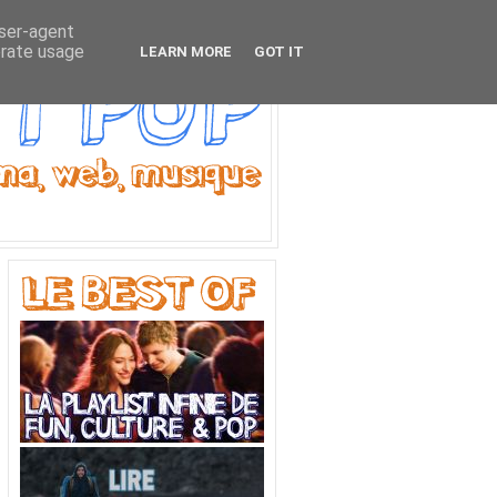
user-agent
erate usage
LEARN MORE
GOT IT