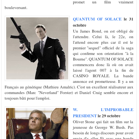
promet un film vraiment
bouleversant.
QUANTUM OF SOLACE
le 31
octobre
Un James Bond, on est obligé de
l'attendre. Celui là, le 22e, on
l'attend encore plus car il est le
premier "sequel" officiel de la saga
qui confirme son orientation "à la
Bourne". QUANTUM OF SOLACE
commencera donc là où on avait
laissé l'agent 007 à la fin de
CASINO ROYALE. La bande
annonce est prometteuse. Il y a un
Français au générique (Mathieu Amalric). C'est un excellent réalisateur aux
commandes (Marc "Neverland" Forster) et Daniel Craig semble encore et
toujours bâti pour l'emploi.
W. L'IMPROBABLE
PRESIDENT
le 29 octobre
Oliver Stone qui fait un film sur la
jeunesse de George W. Bush. Pas
besoin de longs discours pour avoir
envie d'y aller. Et avec une bande