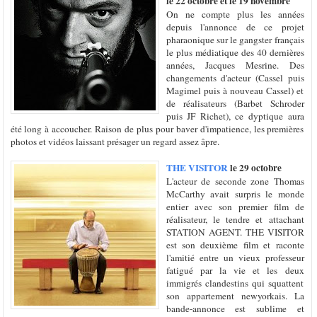
le 22 octobre et le 19 novembre
On ne compte plus les années
depuis l'annonce de ce projet
pharaonique sur le gangster français
le plus médiatique des 40 dernières
années, Jacques Mesrine. Des
changements d'acteur (Cassel puis
Magimel puis à nouveau Cassel) et
de réalisateurs (Barbet Schroder
puis JF Richet), ce dyptique aura
été long à accoucher. Raison de plus pour baver d'impatience, les premières
photos et vidéos laissant présager un regard assez âpre.
THE VISITOR
le 29 octobre
L'acteur de seconde zone Thomas
McCarthy avait surpris le monde
entier avec son premier film de
réalisateur, le tendre et attachant
STATION AGENT. THE VISITOR
est son deuxième film et raconte
l'amitié entre un vieux professeur
fatigué par la vie et les deux
immigrés clandestins qui squattent
son appartement newyorkais. La
bande-annonce est sublime et