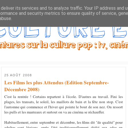
deliver its services and to analyze traffic. Your IP address and 
formance and security metrics to ensure quality of service, gen
abuse.
25 AOÛT 2008
Les Films les plus Attendus (Edition Septembre-
Décembre 2008)
C'est la rentrée ! Certains repartent à l'école. D'autres au travail. Fini les
plages, les transats, le soleil, les maillots de bain et la fête non stop. C'est
l'automne qui commence et l'hiver qui pointe le bout de son nez. On ressort
les pulls et les manteaux et surtout on va au cinéma se réchauffer.
Habituellement, entre septembre et décembre, les films dit "de qualité" pour
adultes sont légions, après l'été traditionnellement dédié aux ados en