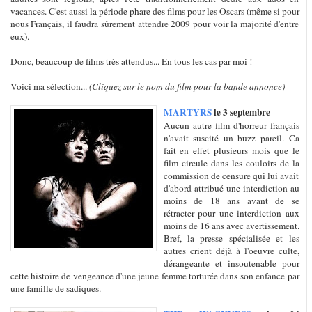
vacances. C'est aussi la période phare des films pour les Oscars (même si pour
nous Français, il faudra sûrement attendre 2009 pour voir la majorité d'entre
eux).
Donc, beaucoup de films très attendus... En tous les cas par moi !
Voici ma sélection...
(Cliquez sur le nom du film pour la bande annonce)
MARTYRS
le 3 septembre
Aucun autre film d'horreur français
n'avait suscité un buzz pareil. Ca
fait en effet plusieurs mois que le
film circule dans les couloirs de la
commission de censure qui lui avait
d'abord attribué une interdiction au
moins de 18 ans avant de se
rétracter pour une interdiction aux
moins de 16 ans avec avertissement.
Bref, la presse spécialisée et les
autres crient déjà à l'oeuvre culte,
dérangeante et insoutenable pour
cette histoire de vengeance d'une jeune femme torturée dans son enfance par
une famille de sadiques.