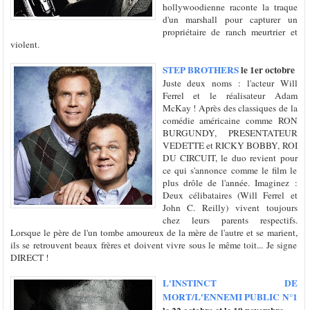
hollywoodienne raconte la traque
d'un marshall pour capturer un
propriétaire de ranch meurtrier et
violent.
STEP BROTHERS
le 1er octobre
Juste deux noms : l'acteur Will
Ferrel et le réalisateur Adam
McKay ! Après des classiques de la
comédie américaine comme RON
BURGUNDY, PRESENTATEUR
VEDETTE et RICKY BOBBY, ROI
DU CIRCUIT, le duo revient pour
ce qui s'annonce comme le film le
plus drôle de l'année. Imaginez :
Deux célibataires (Will Ferrel et
John C. Reilly) vivent toujours
chez leurs parents respectifs.
Lorsque le père de l'un tombe amoureux de la mère de l'autre et se marient,
ils se retrouvent beaux frères et doivent vivre sous le même toit... Je signe
DIRECT !
L'INSTINCT DE
MORT/L'ENNEMI PUBLIC N°1