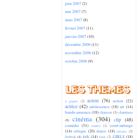
juin 2007
(2)
mai 2007
(7)
mars 2007
(8)
février 2007
(11)
janvier 2007
(10)
décembre 2006
(11)
novembre 2006
(12)
octobre 2006
(9)
acteur
(76)
action
(22)
à gagner
(2)
actrice
(42)
adolescence
(18)
art
(14)
bande-annonce
(18)
chanson
(3)
chanteuse
cinéma
(304)
clip
(48)
(8)
comédie
(31)
court-métrage
country
(1)
(14)
critique
(20)
dance
(18)
enfance
(2)
folk
(14)
GIRLS
(18)
festival
(4)
futur
(2)