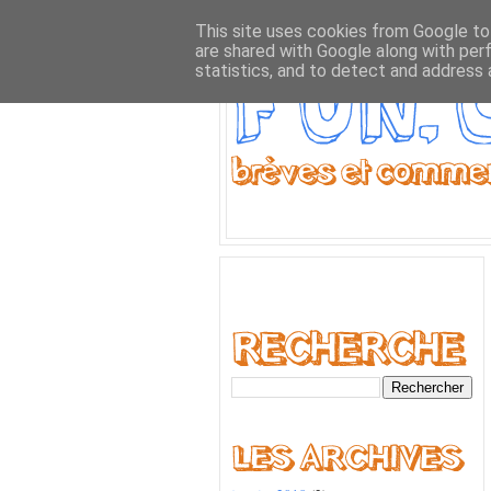
This site uses cookies from Google to 
are shared with Google along with per
statistics, and to detect and address 