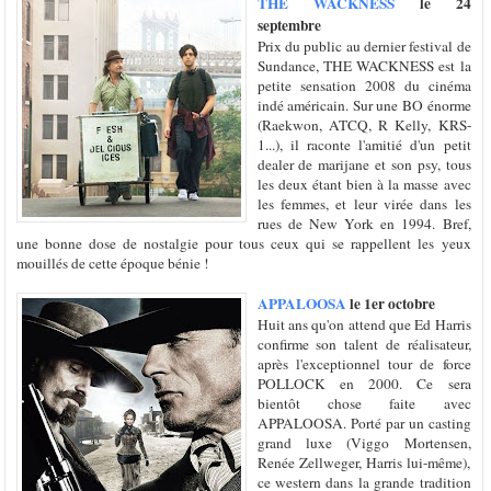
THE WACKNESS
le 24
septembre
Prix du public au dernier festival de
Sundance, THE WACKNESS est la
petite sensation 2008 du cinéma
indé américain. Sur une BO énorme
(Raekwon, ATCQ, R Kelly, KRS-
1...), il raconte l'amitié d'un petit
dealer de marijane et son psy, tous
les deux étant bien à la masse avec
les femmes, et leur virée dans les
rues de New York en 1994. Bref,
une bonne dose de nostalgie pour tous ceux qui se rappellent les yeux
mouillés de cette époque bénie !
APPALOOSA
le 1er octobre
Huit ans qu'on attend que Ed Harris
confirme son talent de réalisateur,
après l'exceptionnel tour de force
POLLOCK en 2000. Ce sera
bientôt chose faite avec
APPALOOSA. Porté par un casting
grand luxe (Viggo Mortensen,
Renée Zellweger, Harris lui-même),
ce western dans la grande tradition