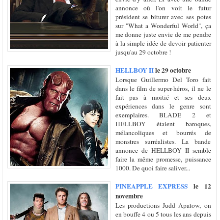
annonce où l'on voit le futur
président se biturer avec ses potes
sur "What a Wonderful World", ça
me donne juste envie de me pendre
à la simple idée de devoir patienter
jusqu'au 29 octobre !
HELLBOY II
le 29 octobre
Lorsque Guillermo Del Toro fait
dans le film de super-héros, il ne le
fait pas à moitié et ses deux
expériences dans le genre sont
exemplaires. BLADE 2 et
HELLBOY étaient baroques,
mélancoliques et bourrés de
monstres surréalistes. La bande
annonce de HELLBOY II semble
faire la même promesse, puissance
1000. De quoi faire saliver...
PINEAPPLE EXPRESS
le 12
novembre
Les productions Judd Apatow, on
en bouffe 4 ou 5 tous les ans depuis