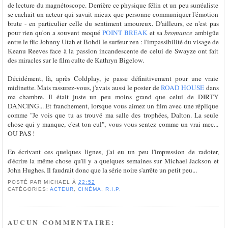
de lecture du magnétoscope. Derrière ce physique félin et un peu surréaliste
se cachait un acteur qui savait mieux que personne communiquer l'émotion
brute - en particulier celle du sentiment amoureux. D'ailleurs, ce n'est pas
pour rien qu'on a souvent moqué
POINT BREAK
et sa
bromance
ambigüe
entre le flic Johnny Utah et Bohdi le surfeur zen : l'impassibilité du visage de
Keanu Reeves face à la passion incandescente de celui de Swayze ont fait
des miracles sur le film culte de Kathryn Bigelow.
Décidément, là, après Coldplay, je passe définitivement pour une vraie
midinette. Mais rassurez-vous, j'avais aussi le poster de
ROAD HOUSE
dans
ma chambre. Il était juste un peu moins grand que celui de DIRTY
DANCING... Et franchement, lorsque vous aimez un film avec une réplique
comme "Je vois que tu as trouvé ma salle des trophées, Dalton. La seule
chose qui y manque, c'est ton cul", vous vous sentez comme un vrai mec...
OU PAS !
En écrivant ces quelques lignes, j'ai eu un peu l'impression de radoter,
d'écrire la même chose qu'il y a quelques semaines sur Michael Jackson et
John Hughes. Il faudrait donc que la série noire s'arrête un petit peu...
POSTÉ PAR
MICHAEL
À
22:52
CATÉGORIES:
ACTEUR
,
CINÉMA
,
R.I.P.
AUCUN COMMENTAIRE: