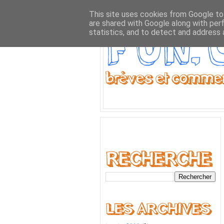
This site uses cookies from Google to 
are shared with Google along with per
statistics, and to detect and address 