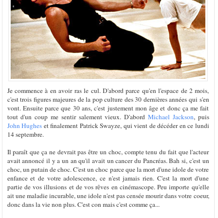
Je commence à en avoir ras le cul. D'abord parce qu'en l'espace de 2 mois,
c'est trois figures majeures de la pop culture des 30 dernières années qui s'en
vont. Ensuite parce que 30 ans, c'est justement mon âge et donc ça me fait
tout d'un coup me sentir salement vieux. D'abord
Michael Jackson
, puis
John Hughes
et finalement Patrick Swayze, qui vient de décéder en ce lundi
14 septembre.
Il paraît que ça ne devrait pas être un choc, compte tenu du fait que l'acteur
avait annoncé il y a un an qu'il avait un cancer du Pancréas. Bah si, c'est un
choc, un putain de choc. C'est un choc parce que la mort d'une idole de votre
enfance et de votre adolescence, ce n'est jamais rien. C'est la mort d'une
partie de vos illusions et de vos rêves en cinémascope. Peu importe qu'elle
ait une maladie incurable, une idole n'est pas censée mourir dans votre coeur,
donc dans la vie non plus. C'est con mais c'est comme ça...