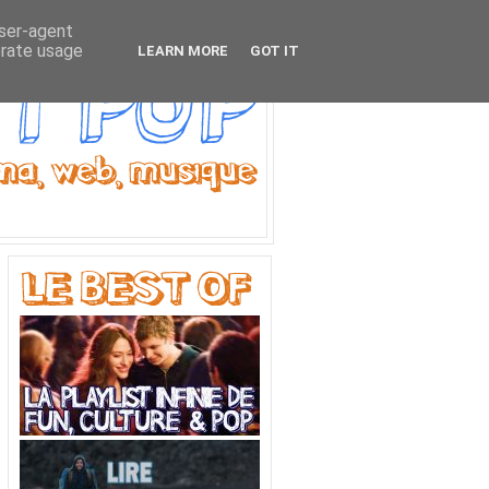
user-agent
erate usage
LEARN MORE
GOT IT