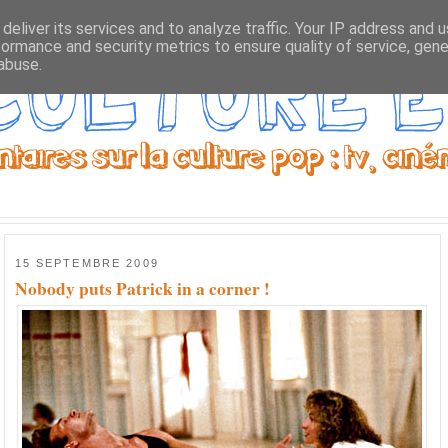
deliver its services and to analyze traffic. Your IP address and 
formance and security metrics to ensure quality of service, gen
abuse.
15 SEPTEMBRE 2009
Nobody puts Patrick in a corner !