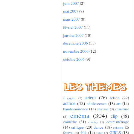
juin 2007
(2)
mai 2007
(7)
mars 2007
(8)
février 2007
(11)
janvier 2007
(10)
décembre 2006
(11)
novembre 2006
(12)
octobre 2006
(9)
acteur
(76)
action
(22)
à gagner
(2)
actrice
(42)
adolescence
(18)
art
(14)
bande-annonce
(18)
chanson
(3)
chanteuse
cinéma
(304)
clip
(48)
(8)
comédie
(31)
court-métrage
country
(1)
(14)
critique
(20)
dance
(18)
enfance
(2)
folk
(14)
GIRLS
(18)
festival
(4)
futur
(2)