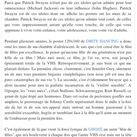
Parce que Patrick Swayze n'était pas de ces idoles qu'on admire pour leur
omniscience (Michael Jackson) ou leur influence (John Hughes). Patrick
Swayze est de ces idoles dont on affiche les posters sur les murs de sa
chambre. Patrick Swayze est de ces idoles qu'on admire tout court, de celles
qui vous impressionnent autant qu'elle vous touche, de celle qui vous
apprenne à vivre votre enfance, votre adolescence, voire votre vie d'adulte.
Pendant plusieurs années, le poster 120x160 de
DIRTY DANCING
a donc
orné les murs de ma chambre d'adolescent. Je sais que c'est censé être le film
de filles par excellence. Je pense qu'aucune fille de ma génération n'est pas
folle de ce film ! Mais moi aussi, ce film, je l'ai vu, revu, usé jusqu'à
épuisement totale de la VHS. Rétrospectivement, je sais bien ce qui me
plaisait dedans. La première chose, clairement, c'est Jennifer Grey, sûrement
un de mes tous premiers béguins cinéphiliques (son nose job est une des
pires catastrophes de ma vie !). La seconde, c'est évidemment Swayze qui a
alors incarné pour moi la parfaite incarnation de la "virilité sensible". A
l'époque, les "vrais mecs", c'était Stallone, Schwarzenegger, Kurt Russell, ce
genre de type dopé aux hormones. Dans cet océan de pectoraux gonflés aux
amphets, le personnage de Johnny Castle représentait donc le mâle à la fois
sûr de lui et de son sex-appeal mais surtout un homme passionné à la
sensibilité exacerbée, fragile et tremblant face à la fille qu'il aime au moment
de l'embrasser pour la première fois.
C'est également de là que vient la force lyrique de
GHOST
, un autre "film de
filles", qui m'a bouleversé à chaque fois que l'autre VHS s'est usée sur la tête