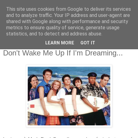
This site uses cookies from Google to deliver its services
and to analyze traffic. Your IP address and user-agent are
shared with Google along with performance and security
metrics to ensure quality of service, generate usage
statistics, and to detect and address abuse.
LEARN MORE
GOT IT
06 mars 2010
Don't Wake Me Up If I'm Dreaming...