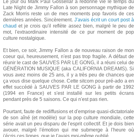
Le jour où Mark Paul Gossellar a redonné vie le temps du
Late Night de Jimmy Fallon à son personnage mythique de
Zack Morris reste un de mes moments pop favoris de ces
dernières années. Sincèrement.
J'avais écrit un court post à
chaud
et je crois qu'il reflète assez bien, malgré le peu de
mot, l'extraordinaire intensité de ce pur moment de pop
culture nostalgique.
Et bien, ce soir, Jimmy Fallon a de nouveau raison de mon
coeur qui, heureusement, n'est pas trop fragile. A défaut de
réunir le cast de SAUVES PAR LE GONG, il a réuni celui de
GÉNÉRATION MUSIQUE (aka CALIFORNIA DREAMS). Si
vous avez moins de 25 ans, il y a très peu de chances que
ça vous dise quelque chose. Cette sitcom pour pré-ado a en
effet succédé à SAUVES PAR LE GONG à partir de 1992
(1994 en France) et s'est installé sur les petits écrans
pendant près de 5 saisons. Ce qui n'est pas rien.
Pourtant, faute de rediffusions et d'emprise quasi-dictatoriale
de son aîné (et modèle) sur la pop culture mondiale, cette
série avait un peu disparu de l'esprit collectif. Et je dois bien
avouer, malgré l'émotion qui me submerge à l'heure où
j'écris ces lignes, que je l'avais moi-même oublié.