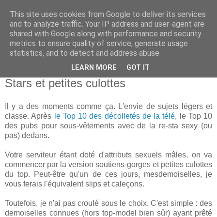
This site uses cookies from Google to deliver its services
and to analyze traffic. Your IP address and user-agent are
shared with Google along with performance and security
metrics to ensure quality of service, generate usage
statistics, and to detect and address abuse.
LEARN MORE
GOT IT
01 mars 2010
Stars et petites culottes
Il y a des moments comme ça. L'envie de sujets légers et
classe. Après
le Top 10 des décolletés de la télé
, le Top 10
des pubs pour sous-vêtements avec de la re-sta sexy (ou
pas) dedans.
Votre serviteur étant doté d'attributs sexuels mâles, on va
commencer par la version soutiens-gorges et petites culottes
du top. Peut-être qu'un de ces jours, mesdemoiselles, je
vous ferais l'équivalent slips et caleçons.
Toutefois, je n'ai pas croulé sous le choix. C'est simple : des
demoiselles connues (hors top-model bien sûr) ayant prêté