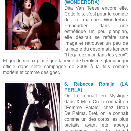
(WONDERBRA)
Dita Van Teese encore elle.
Cette fois, c'est pour le compte
de la marque Wonderbra.
Embourbée dans une
esthétique un peu planplan,
elle désirait se refaire une
image et retrouver un peu de
la magie du désormais fameux
"Regardez moi dans les yeux".
Et qui de mieux placé que la reine de l'érotisme glamour qui
officie dans cette campagne de 2008 à la fois comme
modèle et comme designer.
6. Rebecca Romijn (LA
PERLA)
On la connaît en Mystique
dans X-Men. On la connaît en
"Femme Fatale" chez Brian
De Palma. Bref, on la connaît
comme un des corps les plus
parfaits ayant été aperçu
récemment sur le grand