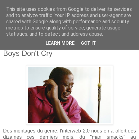
This site uses cookies from Google to deliver its services
and to analyze traffic. Your IP address and user-agent are
shared with Google along with performance and security
metrics to ensure quality of service, generate usage
statistics, and to detect and address abuse.
LEARN MORE
GOT IT
12 juillet 2010
Boys Don't Cry
Des montages du genre, l'interweb 2.0 nous en a offert des
dizaines ces derniers mois, du "man smacks" au