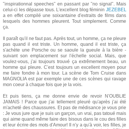
"inspirationnal speeches" en passant par "no signal". Mais
celui-ci les dépasse tous. L'excellent blog féminin
JEZEBEL
a en effet compilé une soixantaine d'extraits de films dans
lesquels des hommes pleurent. Tout simplement. Comme
ça.
Il paraît qu'il ne faut pas. Après tout, un homme, ça ne pleure
pas quand il est triste. Un homme, quand il est triste, ça
s'achète une Porsche ou se saoule la gueule à la bière -
suivant son emplacement sur l'échelle social. Mais, que
voulez-vous, j'ai toujours trouvé ça extrêmement beau, un
homme qui pleure. C'est toujours un excellent moyen pour
me faire fondre à mon tour. La scène de Tom Cruise dans
MAGNOLIA est par exemple une de ces scènes qui ravage
mon coeur à chaque fois que je la vois.
Et puis tiens, ça me donne envie de revoir N'OUBLIE
JAMAIS ! Parce que j'ai tellement pleuré qu'après j'ai été
m'acheté des chaussures. Et pas de médisance je vous prie
: Je vous jure que je suis un garçon, un vrai, pas tatoué mais
qui aime quand même faire des bisous dans le cou des filles
et leur écrire des mots d'Amour! Il n'y a qu'à voir, les filles, je