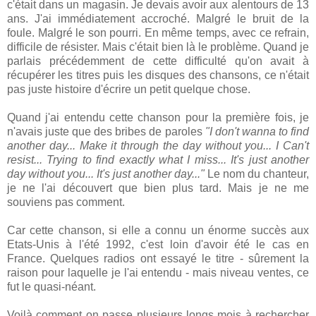
c'était dans un magasin. Je devais avoir aux alentours de 13
ans. J'ai immédiatement accroché. Malgré le bruit de la
foule. Malgré le son pourri. En même temps, avec ce refrain,
difficile de résister. Mais c'était bien là le problème. Quand je
parlais précédemment de cette difficulté qu'on avait à
récupérer les titres puis les disques des chansons, ce n'était
pas juste histoire d'écrire un petit quelque chose.
Quand j'ai entendu cette chanson pour la première fois, je
n'avais juste que des bribes de paroles
"I don't wanna to find
another day... Make it through the day without you... I Can't
resist... Trying to find exactly what I miss... It's just another
day without you... It's just another day..."
Le nom du chanteur,
je ne l'ai découvert que bien plus tard. Mais je ne me
souviens pas comment.
Car cette chanson, si elle a connu un énorme succès aux
Etats-Unis à l'été 1992, c'est loin d'avoir été le cas en
France. Quelques radios ont essayé le titre - sûrement la
raison pour laquelle je l'ai entendu - mais niveau ventes, ce
fut le quasi-néant.
Voilà comment on passe plusieurs longs mois à rechercher