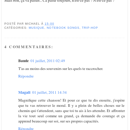
Mais bon, ça va passer... Ca passe toujours, n'est-ce pas ? N'est-ce pas ?
POSTÉ PAR
MICHAEL
À
15:00
CATÉGORIES:
MUSIQUE
,
NOTEBOOK SONGS
,
TRIP-HOP
4 COMMENTAIRES:
Baude
01 juillet, 2011 02:49
T'as au moins des souvenirs sur les quels te raccrocher.
Répondre
Magali
01 juillet, 2011 14:34
Magnifique cette chanson! Et pour ce que tu dis ensuite, j'espère
que tu vas retrouver le moral. Il y a plein de belles choses sur le
chemin qui t'attendent, sans que toi tu ais à les attendre. Et affronter
la vie tout seul comme un grand, ça demande du courage et ça
apprend beaucoup sur soi, sur ses propres capacités.
Répondre