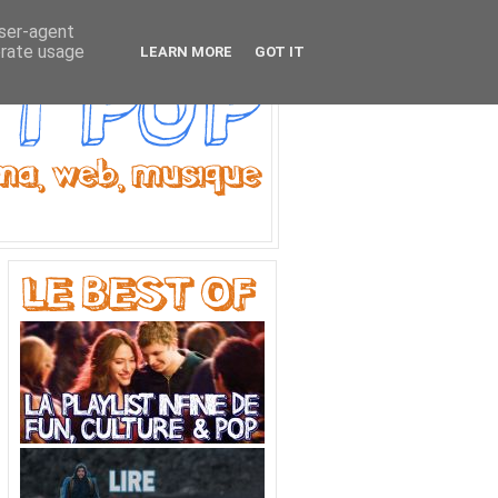
user-agent
erate usage
LEARN MORE
GOT IT