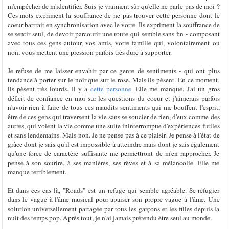
m'empêcher de m'identifier. Suis-je vraiment sûr qu'elle ne parle pas de moi ?
Ces mots expriment la souffrance de ne pas trouver cette personne dont le
coeur battrait en synchronisation avec le votre. Ils expriment la souffrance de
se sentir seul, de devoir parcourir une route qui semble sans fin - composant
avec tous ces gens autour, vos amis, votre famille qui, volontairement ou
non, vous mettent une pression parfois très dure à supporter.
Je refuse de me laisser envahir par ce genre de sentiments - qui ont plus
tendance à porter sur le noir que sur le rose. Mais ils pèsent. En ce moment,
ils pèsent très lourds. Il y a
cette personne
. Elle me manque. J'ai un gros
déficit de confiance en moi sur les questions du coeur et j'aimerais parfois
n'avoir rien à faire de tous ces maudits sentiments qui me bouffent l'esprit,
être de ces gens qui traversent la vie sans se soucier de rien, d'eux comme des
autres, qui voient la vie comme une suite ininterrompue d'expériences futiles
et sans lendemains. Mais non. Je ne pense pas à ce plaisir. Je pense à l'état de
grâce dont je sais qu'il est impossible à atteindre mais dont je sais également
qu'une force de caractère suffisante me permettront de m'en rapprocher. Je
pense à son sourire, à ses manières, ses rêves et à sa mélancolie. Elle me
manque terriblement.
Et dans ces cas là, "Roads" est un refuge qui semble agréable. Se réfugier
dans le vague à l'âme musical pour apaiser son propre vague à l'âme. Une
solution universellement partagée par tous les garçons et les filles depuis la
nuit des temps pop. Après tout, je n'ai jamais prétendu être seul au monde.