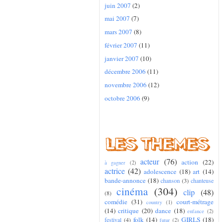
juin 2007
(2)
mai 2007
(7)
mars 2007
(8)
février 2007
(11)
janvier 2007
(10)
décembre 2006
(11)
novembre 2006
(12)
octobre 2006
(9)
acteur
(76)
action
(22)
à gagner
(2)
actrice
(42)
adolescence
(18)
art
(14)
bande-annonce
(18)
chanson
(3)
chanteuse
cinéma
(304)
clip
(48)
(8)
comédie
(31)
court-métrage
country
(1)
(14)
critique
(20)
dance
(18)
enfance
(2)
folk
(14)
GIRLS
(18)
festival
(4)
futur
(2)