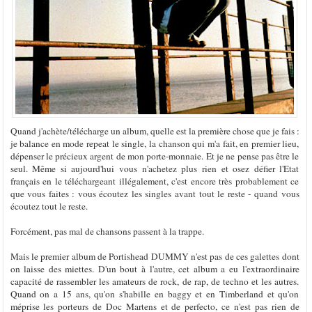
Quand j'achète/télécharge un album, quelle est la première chose que je fais :
je balance en mode repeat le single, la chanson qui m'a fait, en premier lieu,
dépenser le précieux argent de mon porte-monnaie. Et je ne pense pas être le
seul. Même si aujourd'hui vous n'achetez plus rien et osez défier l'Etat
français en le téléchargeant illégalement, c'est encore très probablement ce
que vous faites : vous écoutez les singles avant tout le reste - quand vous
écoutez tout le reste.
Forcément, pas mal de chansons passent à la trappe.
Mais le premier album de Portishead DUMMY n'est pas de ces galettes dont
on laisse des miettes. D'un bout à l'autre, cet album a eu l'extraordinaire
capacité de rassembler les amateurs de rock, de rap, de techno et les autres.
Quand on a 15 ans, qu'on s'habille en baggy et en Timberland et qu'on
méprise les porteurs de Doc Martens et de perfecto, ce n'est pas rien de