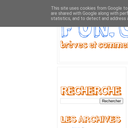
This site uses cookies from Google to 
are shared with Google along with per
statistics, and to detect and address 