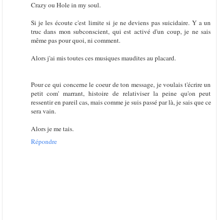
Crazy ou Hole in my soul.
Si je les écoute c'est limite si je ne deviens pas suicidaire. Y a un
truc dans mon subconscient, qui est activé d'un coup, je ne sais
même pas pour quoi, ni comment.
Alors j'ai mis toutes ces musiques maudites au placard.
Pour ce qui concerne le coeur de ton message, je voulais t'écrire un
petit com' marrant, histoire de relativiser la peine qu'on peut
ressentir en pareil cas, mais comme je suis passé par là, je sais que ce
sera vain.
Alors je me tais.
Répondre