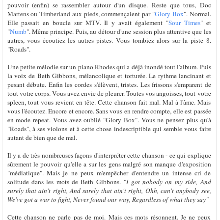
pouvoir (enfin) se rassembler autour d'un disque. Reste que tous, Doc
Martens ou Timberland aux pieds, commençaient par "
Glory Box
". Normal.
Elle passait en boucle sur MTV. Il y avait également "
Sour Times
" et
"
Numb
". Même principe. Puis, au détour d'une session plus attentive que les
autres, vous écoutiez les autres pistes. Vous tombiez alors sur la piste 8.
"Roads".
Une petite mélodie sur un piano Rhodes qui a déjà inondé tout l'album. Puis
la voix de Beth Gibbons, mélancolique et torturée. Le rythme lancinant et
pesant débute. Enfin les cordes s'élèvent, tristes. Les frissons s'emparent de
tout votre corps. Vous avez envie de pleurer. Toutes vos angoisses, tout votre
spleen, tout vous revient en tête. Cette chanson fait mal. Mal à l'âme. Mais
vous l'écoutez. Encore et encore. Sans vous en rendre compte, elle est passée
en mode repeat. Vous avez oublié "Glory Box". Vous ne pensez plus qu'à
"Roads", à ses violons et à cette chose indescriptible qui semble vous faire
autant de bien que de mal.
Il y a de très nombreuses façons d'interpréter cette chanson - ce qui explique
sûrement le pouvoir qu'elle a sur les gens malgré son manque d'exposition
"médiatique". Mais je ne peux m'empêcher d'entendre un intense cri de
solitude dans les mots de Beth Gibbons.
"I got nobody on my side, And
surely that ain't right, And surely that ain't right, Ohh, can't anybody see,
We've got a war to fight, Never found our way, Regardless of what they say"
Cette chanson ne parle pas de moi. Mais ces mots résonnent. Je ne peux