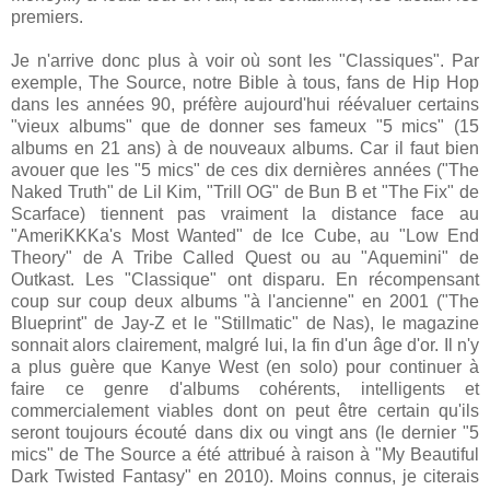
premiers.
Je n'arrive donc plus à voir où sont les "Classiques". Par
exemple, The Source, notre Bible à tous, fans de Hip Hop
dans les années 90, préfère aujourd'hui réévaluer certains
"vieux albums" que de donner ses fameux "5 mics" (15
albums en 21 ans) à de nouveaux albums. Car il faut bien
avouer que les "5 mics" de ces dix dernières années ("The
Naked Truth" de Lil Kim, "Trill OG" de Bun B et "The Fix" de
Scarface) tiennent pas vraiment la distance face au
"AmeriKKKa's Most Wanted" de Ice Cube, au "Low End
Theory" de A Tribe Called Quest ou au "Aquemini" de
Outkast. Les "Classique" ont disparu. En récompensant
coup sur coup deux albums "à l'ancienne" en 2001 ("The
Blueprint" de Jay-Z et le "Stillmatic" de Nas), le magazine
sonnait alors clairement, malgré lui, la fin d'un âge d'or. Il n'y
a plus guère que Kanye West (en solo) pour continuer à
faire ce genre d'albums cohérents, intelligents et
commercialement viables dont on peut être certain qu'ils
seront toujours écouté dans dix ou vingt ans (le dernier "5
mics" de The Source a été attribué à raison à "My Beautiful
Dark Twisted Fantasy" en 2010). Moins connus, je citerais