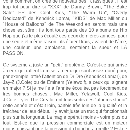
Voilà comment on crée de nouveau des "Classiques". Il est
trop tôt pour dire si "XXX" de Danny Brown, "The Bake
Sale" EP des Cool Kids, "The Warm Up", "Overly
Dedicated" de Kendrick Lamar, "KIDS" de Mac Miller ou
"House of Balloons" de The Weeknd en seront mais une
chose est sûre : ils font tous partie des 10 albums de Hip
Hop que j'ai le plus écouté ces deux dernières années, pour
une seule et même raison : ils étaient frais, avaient de l'âme,
une couleur, une ambiance, sentaient la sueur et LA
PASSION.
Ce système a juste un "petit" problème. Qu'est-ce qui arrive
à ceux qui raflent la mise, à ceux qui sont assez doué pour,
par exemple, attiré l'attention de Dr Dre (Kendrick Lamar), de
Jay-Z (J.Cole) ou de Eminem (Yelawolf), à ceux qui signent
en major ? Si je me fie à l'année écoulée, pas forcément de
très bonnes choses... Mac Miller, Yelawolf, Cool Kids,
J.Cole, Tyler The Creator ont tous sortis des "albums studio"
cette année et c'était loin, parfois très loin de la qualité et la
fraîcheur de leur début. Il y avait juste un truc qui fonctionnait
plus sur la longueur. La magie opérait moins - voire plus du
tout. Est-ce que la pression commerciale est un moteur
moins puissant que la pression du bouche-à-oreille ? Est-ce