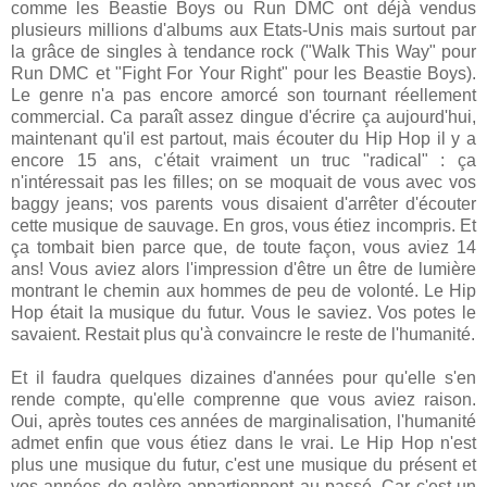
comme les Beastie Boys ou Run DMC ont déjà vendus
plusieurs millions d'albums aux Etats-Unis mais surtout par
la grâce de singles à tendance rock ("Walk This Way" pour
Run DMC et "Fight For Your Right" pour les Beastie Boys).
Le genre n'a pas encore amorcé son tournant réellement
commercial. Ca paraît assez dingue d'écrire ça aujourd'hui,
maintenant qu'il est partout, mais écouter du Hip Hop il y a
encore 15 ans, c'était vraiment un truc "radical" : ça
n'intéressait pas les filles; on se moquait de vous avec vos
baggy jeans; vos parents vous disaient d'arrêter d'écouter
cette musique de sauvage. En gros, vous étiez incompris. Et
ça tombait bien parce que, de toute façon, vous aviez 14
ans! Vous aviez alors l'impression d'être un être de lumière
montrant le chemin aux hommes de peu de volonté. Le Hip
Hop était la musique du futur. Vous le saviez. Vos potes le
savaient. Restait plus qu'à convaincre le reste de l'humanité.
Et il faudra quelques dizaines d'années pour qu'elle s'en
rende compte, qu'elle comprenne que vous aviez raison.
Oui, après toutes ces années de marginalisation, l'humanité
admet enfin que vous étiez dans le vrai. Le Hip Hop n'est
plus une musique du futur, c'est une musique du présent et
vos années de galère appartiennent au passé. Car c'est un