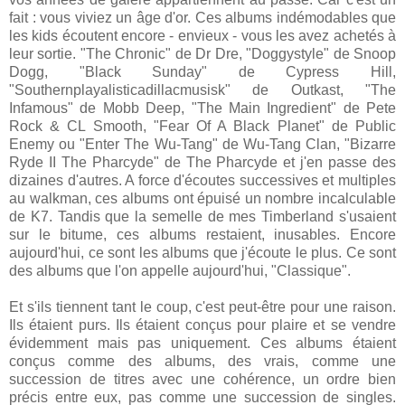
fait : vous viviez un âge d'or. Ces albums indémodables que
les kids écoutent encore - envieux - vous les avez achetés à
leur sortie. "The Chronic" de Dr Dre, "Doggystyle" de Snoop
Dogg, "Black Sunday" de Cypress Hill,
"Southernplayalisticadillacmusisk" de Outkast, "The
Infamous" de Mobb Deep, "The Main Ingredient" de Pete
Rock & CL Smooth, "Fear Of A Black Planet" de Public
Enemy ou "Enter The Wu-Tang" de Wu-Tang Clan, "Bizarre
Ryde II The Pharcyde" de The Pharcyde et j'en passe des
dizaines d'autres. A force d'écoutes successives et multiples
au walkman, ces albums ont épuisé un nombre incalculable
de K7. Tandis que la semelle de mes Timberland s'usaient
sur le bitume, ces albums restaient, inusables. Encore
aujourd'hui, ce sont les albums que j'écoute le plus. Ce sont
des albums que l'on appelle aujourd'hui, "Classique".
Et s'ils tiennent tant le coup, c'est peut-être pour une raison.
Ils étaient purs. Ils étaient conçus pour plaire et se vendre
évidemment mais pas uniquement. Ces albums étaient
conçus comme des albums, des vrais, comme une
succession de titres avec une cohérence, un ordre bien
précis entre eux, pas comme une succession de singles.