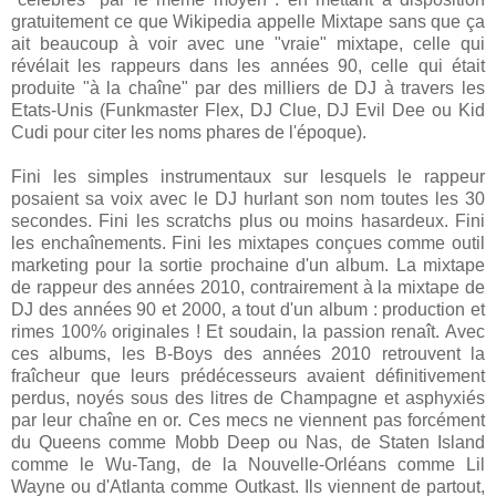
gratuitement ce que Wikipedia appelle Mixtape sans que ça
ait beaucoup à voir avec une "vraie" mixtape, celle qui
révélait les rappeurs dans les années 90, celle qui était
produite "à la chaîne" par des milliers de DJ à travers les
Etats-Unis (Funkmaster Flex, DJ Clue, DJ Evil Dee ou Kid
Cudi pour citer les noms phares de l'époque).
Fini les simples instrumentaux sur lesquels le rappeur
posaient sa voix avec le DJ hurlant son nom toutes les 30
secondes. Fini les scratchs plus ou moins hasardeux. Fini
les enchaînements. Fini les mixtapes conçues comme outil
marketing pour la sortie prochaine d'un album. La mixtape
de rappeur des années 2010, contrairement à la mixtape de
DJ des années 90 et 2000, a tout d'un album : production et
rimes 100% originales ! Et soudain, la passion renaît. Avec
ces albums, les B-Boys des années 2010 retrouvent la
fraîcheur que leurs prédécesseurs avaient définitivement
perdus, noyés sous des litres de Champagne et asphyxiés
par leur chaîne en or. Ces mecs ne viennent pas forcément
du Queens comme Mobb Deep ou Nas, de Staten Island
comme le Wu-Tang, de la Nouvelle-Orléans comme Lil
Wayne ou d'Atlanta comme Outkast. Ils viennent de partout,