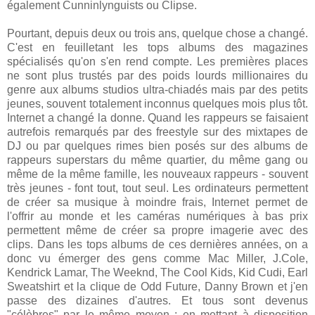
également Cunninlynguists ou Clipse.
Pourtant, depuis deux ou trois ans, quelque chose a changé.
C'est en feuilletant les tops albums des magazines
spécialisés qu'on s'en rend compte. Les premières places
ne sont plus trustés par des poids lourds millionaires du
genre aux albums studios ultra-chiadés mais par des petits
jeunes, souvent totalement inconnus quelques mois plus tôt.
Internet a changé la donne. Quand les rappeurs se faisaient
autrefois remarqués par des freestyle sur des mixtapes de
DJ ou par quelques rimes bien posés sur des albums de
rappeurs superstars du même quartier, du même gang ou
même de la même famille, les nouveaux rappeurs - souvent
très jeunes - font tout, tout seul. Les ordinateurs permettent
de créer sa musique à moindre frais, Internet permet de
l'offrir au monde et les caméras numériques à bas prix
permettent même de créer sa propre imagerie avec des
clips. Dans les tops albums de ces dernières années, on a
donc vu émerger des gens comme Mac Miller, J.Cole,
Kendrick Lamar, The Weeknd, The Cool Kids, Kid Cudi, Earl
Sweatshirt et la clique de Odd Future, Danny Brown et j'en
passe des dizaines d'autres. Et tous sont devenus
"célèbres" par le même moyen : en mettant à disposition