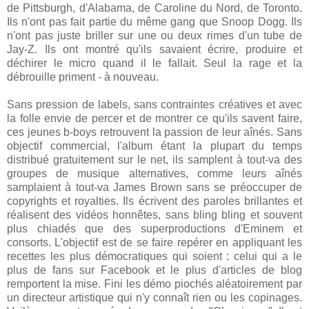
de Pittsburgh, d'Alabama, de Caroline du Nord, de Toronto.
Ils n'ont pas fait partie du même gang que Snoop Dogg. Ils
n'ont pas juste briller sur une ou deux rimes d'un tube de
Jay-Z. Ils ont montré qu'ils savaient écrire, produire et
déchirer le micro quand il le fallait. Seul la rage et la
débrouille priment - à nouveau.
Sans pression de labels, sans contraintes créatives et avec
la folle envie de percer et de montrer ce qu'ils savent faire,
ces jeunes b-boys retrouvent la passion de leur aînés. Sans
objectif commercial, l'album étant la plupart du temps
distribué gratuitement sur le net, ils samplent à tout-va des
groupes de musique alternatives, comme leurs aînés
samplaient à tout-va James Brown sans se préoccuper de
copyrights et royalties. Ils écrivent des paroles brillantes et
réalisent des vidéos honnêtes, sans bling bling et souvent
plus chiadés que des superproductions d'Eminem et
consorts. L'objectif est de se faire repérer en appliquant les
recettes les plus démocratiques qui soient : celui qui a le
plus de fans sur Facebook et le plus d'articles de blog
remportent la mise. Fini les démo piochés aléatoirement par
un directeur artistique qui n'y connaît rien ou les copinages.