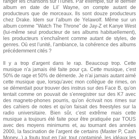
ranger les chansons sur iTunes. Par exemple, sur le dernier
album en date de Lil' Wayne, on compte autant de
producteurs que de morceaux. Ils sont douze producteurs
chez Drake. Idem sur l'album de Yelawolf. Même sur un
album comme "Watch The Throne" de Jay-Z et Kanye West
(lui-même seul producteur de ses albums habituellement),
les producteurs s'enchaînent comme autant de styles, de
genres. Où est l'unité, l'ambiance, la cohérence des albums
précédemment cités ?
Il y a trop d'argent dans le rap. Beaucoup trop. Cette
musique n'a jamais été faite pour ça. Cette musique, c'est
50% de rage et 50% de démerde. Je n'ai jamais autant aimé
cette musique que, lorsqu'avec mon collègue de rimes, on
se démerdait pour trouver des instrus sur des Face B, qu'on
tentait comme on pouvait de s'enregistrer sur des K7 avec
des magneto-phones pourris, qu'on écrivait nos rimes sur
des cahiers de notes et qu'on faisait des freestyles sur la
radio universitaire. Bien sûr, c'est extrême mais cette
musique a toujours été faite pour être pratiquée par TOUS
avec des moyens minimums et, au tournant des années
2000, la fascination de l'argent de certains (Master P, Cash
Money...) a foutu tout en l'air, tout contaminé, les idéaux les