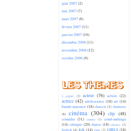
juin 2007
(2)
mai 2007
(7)
mars 2007
(8)
février 2007
(11)
janvier 2007
(10)
décembre 2006
(11)
novembre 2006
(12)
octobre 2006
(9)
acteur
(76)
action
(22)
à gagner
(2)
actrice
(42)
adolescence
(18)
art
(14)
bande-annonce
(18)
chanson
(3)
chanteuse
cinéma
(304)
clip
(48)
(8)
comédie
(31)
court-métrage
country
(1)
(14)
critique
(20)
dance
(18)
enfance
(2)
folk
(14)
GIRLS
(18)
festival
(4)
futur
(2)