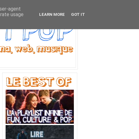
user-agent
erate usage
LEARN MORE
GOT IT