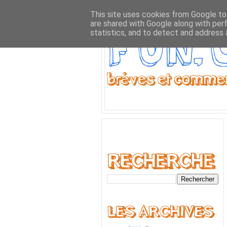
This site uses cookies from Google to 
are shared with Google along with per
statistics, and to detect and address 