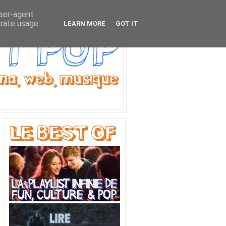
user-agent
erate usage
LEARN MORE
GOT IT