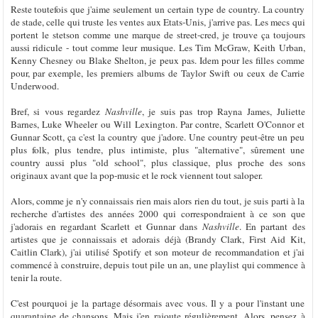
Reste toutefois que j'aime seulement un certain type de country. La country
de stade, celle qui truste les ventes aux Etats-Unis, j'arrive pas. Les mecs qui
portent le stetson comme une marque de street-cred, je trouve ça toujours
aussi ridicule - tout comme leur musique. Les Tim McGraw, Keith Urban,
Kenny Chesney ou Blake Shelton, je peux pas. Idem pour les filles comme
pour, par exemple, les premiers albums de Taylor Swift ou ceux de Carrie
Underwood.
Bref, si vous regardez
Nashville
, je suis pas trop Rayna James, Juliette
Barnes, Luke Wheeler ou Will Lexington. Par contre, Scarlett O'Connor et
Gunnar Scott, ça c'est la country que j'adore. Une country peut-être un peu
plus folk, plus tendre, plus intimiste, plus "alternative", sûrement une
country aussi plus "old school", plus classique, plus proche des sons
originaux avant que la pop-music et le rock viennent tout saloper.
Alors, comme je n'y connaissais rien mais alors rien du tout, je suis parti à la
recherche d'artistes des années 2000 qui correspondraient à ce son que
j'adorais en regardant Scarlett et Gunnar dans
Nashville
. En partant des
artistes que je connaissais et adorais déjà (Brandy Clark, First Aid Kit,
Caitlin Clark), j'ai utilisé Spotify et son moteur de recommandation et j'ai
commencé à construire, depuis tout pile un an, une playlist qui commence à
tenir la route.
C'est pourquoi je la partage désormais avec vous. Il y a pour l'instant une
quarantaine de chansons. Mais j'en rajoute régulièrement. Alors, pensez à