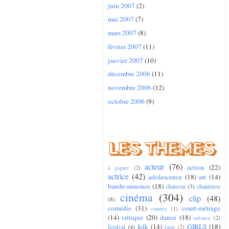
juin 2007
(2)
mai 2007
(7)
mars 2007
(8)
février 2007
(11)
janvier 2007
(10)
décembre 2006
(11)
novembre 2006
(12)
octobre 2006
(9)
acteur
(76)
action
(22)
à gagner
(2)
actrice
(42)
adolescence
(18)
art
(14)
bande-annonce
(18)
chanson
(3)
chanteuse
cinéma
(304)
clip
(48)
(8)
comédie
(31)
court-métrage
country
(1)
(14)
critique
(20)
dance
(18)
enfance
(2)
folk
(14)
GIRLS
(18)
festival
(4)
futur
(2)