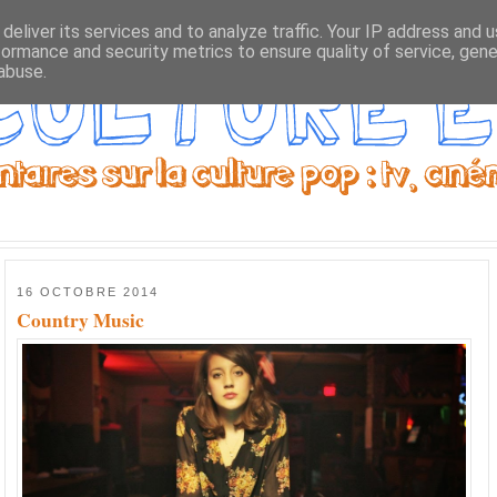
deliver its services and to analyze traffic. Your IP address and 
formance and security metrics to ensure quality of service, gen
abuse.
16 OCTOBRE 2014
Country Music