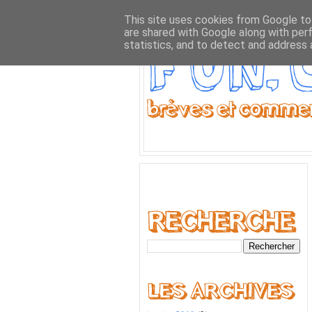
This site uses cookies from Google to 
are shared with Google along with per
statistics, and to detect and address 