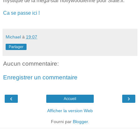
mystique de la méga-star hollywoodienne pour Slate.fr.
Ca se passe ici !
Michael
à
19:07
Partager
Aucun commentaire:
Enregistrer un commentaire
‹
›
Accueil
Afficher la version Web
Fourni par
Blogger
.