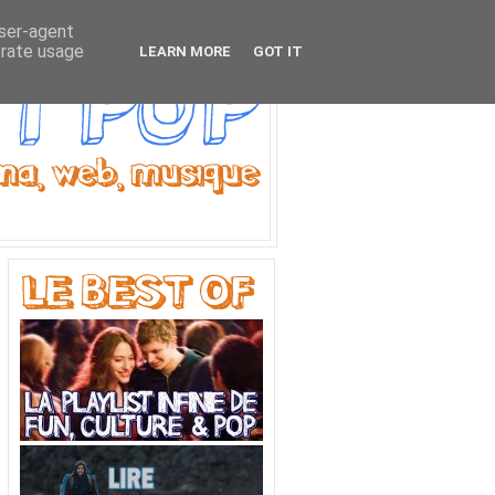
user-agent
erate usage
LEARN MORE
GOT IT