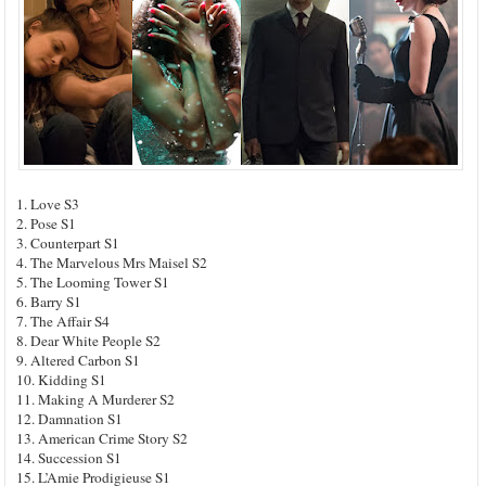
1. Love S3
2. Pose S1
3. Counterpart S1
4. The Marvelous Mrs Maisel S2
5. The Looming Tower S1
6. Barry S1
7. The Affair S4
8. Dear White People S2
9. Altered Carbon S1
10. Kidding S1
11. Making A Murderer S2
12. Damnation S1
13. American Crime Story S2
14. Succession S1
15. L’Amie Prodigieuse S1