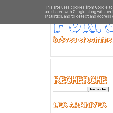
This site uses cookies from Google to 
are shared with Google along with per
statistics, and to detect and address 