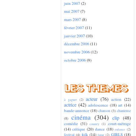
juin 2007
(2)
mai 2007
(7)
mars 2007
(8)
février 2007
(11)
janvier 2007
(10)
décembre 2006
(11)
novembre 2006
(12)
octobre 2006
(9)
acteur
(76)
action
(22)
à gagner
(2)
actrice
(42)
adolescence
(18)
art
(14)
bande-annonce
(18)
chanson
(3)
chanteuse
cinéma
(304)
clip
(48)
(8)
comédie
(31)
court-métrage
country
(1)
(14)
critique
(20)
dance
(18)
enfance
(2)
folk
(14)
GIRLS
(18)
festival
(4)
futur
(2)