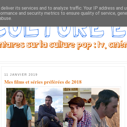
deliver its services and to analyze traffic. Your IP address and 
formance and security metrics to ensure quality of service, gen
abuse.
11 JANVIER 2019
Mes films et séries préférées de 2018