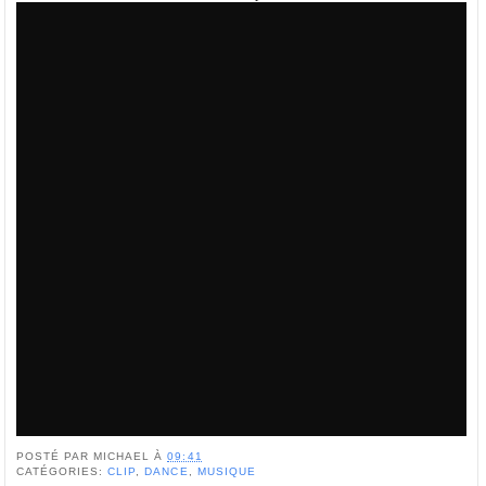
POSTÉ PAR
MICHAEL
À
09:41
CATÉGORIES:
CLIP
,
DANCE
,
MUSIQUE