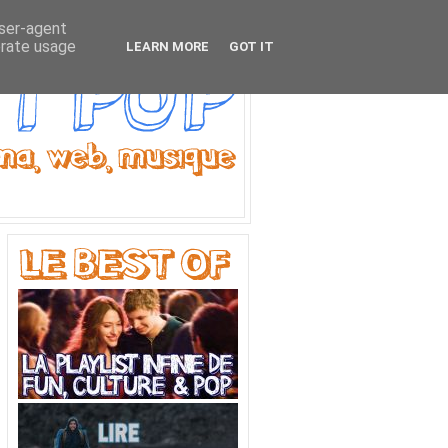
user-agent
erate usage
LEARN MORE
GOT IT