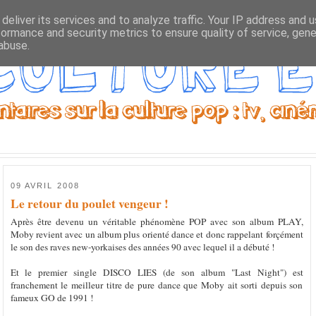
deliver its services and to analyze traffic. Your IP address and 
formance and security metrics to ensure quality of service, gen
abuse.
09 AVRIL 2008
Le retour du poulet vengeur !
Après être devenu un véritable phénomène POP avec son album PLAY,
Moby revient avec un album plus orienté dance et donc rappelant forçément
le son des raves new-yorkaises des années 90 avec lequel il a débuté !
Et le premier single DISCO LIES (de son album "Last Night") est
franchement le meilleur titre de pure dance que Moby ait sorti depuis son
fameux GO de 1991 !