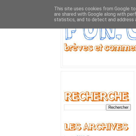
This site uses cookies from Google to 
are shared with Google along with per
statistics, and to detect and address 