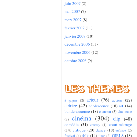
juin 2007
(2)
mai 2007
(7)
mars 2007
(8)
février 2007
(11)
janvier 2007
(10)
décembre 2006
(11)
novembre 2006
(12)
octobre 2006
(9)
acteur
(76)
action
(22)
à gagner
(2)
actrice
(42)
adolescence
(18)
art
(14)
bande-annonce
(18)
chanson
(3)
chanteuse
cinéma
(304)
clip
(48)
(8)
comédie
(31)
court-métrage
country
(1)
(14)
critique
(20)
dance
(18)
enfance
(2)
folk
(14)
GIRLS
(18)
festival
(4)
futur
(2)