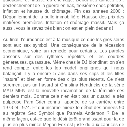
déclenchement de la guerre en Irak, troisième choc pétrolier,
inflation et hausse du chômage. Fin des années 2000 :
Dégonflement de la bulle immobilière. Hausse des prix des
matières premières. Inflation et chômage massif. Mais ça
aussi, vous le savez très bien : on est en plein dedans !
Au final, l'eurodance est à la musique ce que les gros seins
sont aux sex symbol. Une conséquence de la récession
économique, voire un remède pour certains. Les paroles
abscons sur des rythmes répétitifs et les courbes
généreuses, ça rassure. Même chez le DJ blondinet, on s'en
rend compte, entre les top model longilignes qu'il nous
balançait il y a encore 5 ans dans ses clips et les filles
"nature" et bien en forme des clips plus récents. Ce n'est
sûrement pas un hasard si Christina Hendricks de la série
MAD MEN est la nouvelle incarnation de la féminité ces
derniers mois. Comme cela n'en était pas un quand la très
pulpeuse Pam Grier connu l'apogée de sa carrière entre
1973 et 1974. Et qui incarne mieux le début des années 90
au registre Sex Symbol que Pamela Anderson ? De la
même façon, est-ce que le désintérêt grandissant pour la de
plus en plus mince Megan Fox est juste du aux caprices de