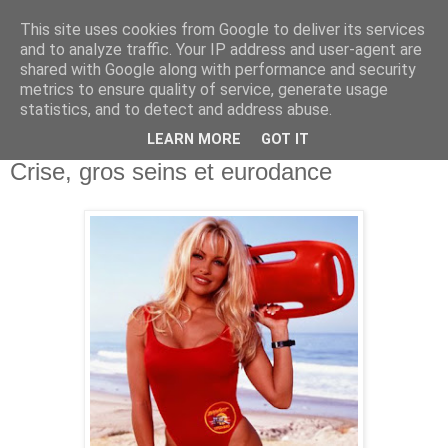
This site uses cookies from Google to deliver its services
and to analyze traffic. Your IP address and user-agent are
shared with Google along with performance and security
metrics to ensure quality of service, generate usage
statistics, and to detect and address abuse.
LEARN MORE
GOT IT
23 août 2010
Crise, gros seins et eurodance