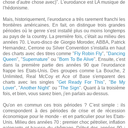
chose d'autre chose avec)". L'eurodance est LA musique de
l'hédonisme.
Mais, historiquement, l'eurodance a très rarement franchi les
frontières américaines. En fait, on distingue trois grandes
périodes où le genre s'est installé plus ou moins longtemps
au pays de la country. La première fois, c'était au milieu des
années 70. L'euro-disco de Giorgio Moroder, ABBA, Patrick
Hernandez, Cerrone ou Silver Convention s'installa en haut
des charts avec des titres comme "
Fly Robin Fly
", "
Dancing
Queen
", "
Supernature
" ou "
Born To Be Alive
". Ensuite, c'est
dans la première partie des années 90 que l'eurodance
frappe les Etats-Unis. Des groupes comme La Bouche, 2
Unlimited, Real McCoy et Ace of Base s'emparent des
charts avec les singles "
Get Ready For This
", "
Be My
Lover
", "
Another Night
" ou "
The Sign
". Quant à la troisième
fois, et bien, vous savez bien, j'en parlais au-dessus.
Qu'on en commun ces trois périodes ? C'est simple : ils
correspondent à des périodes de crise et de récession
économique pour le monde - et en particulier pour les Etats-
Unis. Milieu des années 70 : premier choc pétrolier, inflation
galopante et hausse du chômage. Début des années 90 :