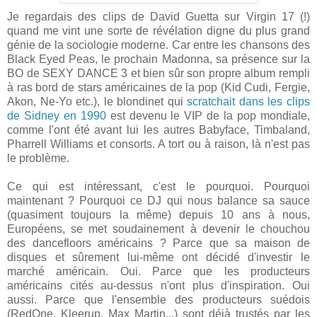
Je regardais des clips de David Guetta sur Virgin 17 (!)
quand me vint une sorte de révélation digne du plus grand
génie de la sociologie moderne. Car entre les chansons des
Black Eyed Peas, le prochain Madonna, sa présence sur la
BO de SEXY DANCE 3 et bien sûr son propre album rempli
à ras bord de stars américaines de la pop (Kid Cudi, Fergie,
Akon, Ne-Yo etc.), le blondinet qui
scratchait dans les clips
de Sidney en 1990
est devenu le VIP de la pop mondiale,
comme l'ont été avant lui les autres Babyface, Timbaland,
Pharrell Williams et consorts. A tort ou à raison, là n'est pas
le problème.
Ce qui est intéressant, c'est le pourquoi. Pourquoi
maintenant ? Pourquoi ce DJ qui nous balance sa sauce
(quasiment toujours la même) depuis 10 ans à nous,
Européens, se met soudainement à devenir le chouchou
des dancefloors américains ? Parce que sa maison de
disques et sûrement lui-même ont décidé d'investir le
marché américain. Oui. Parce que les producteurs
américains cités au-dessus n'ont plus d'inspiration. Oui
aussi. Parce que l'ensemble des producteurs suédois
(RedOne, Kleerup, Max Martin...) sont déjà trustés par les