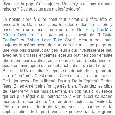
divas de la pop. Oui toujours. Mais n'y a-t-il pas d'autres
raisons ? Des trucs un peu moins "évident".
Je notais alors à quel point tout n'était que fête, fête et
encore fête. Dans ces clips, tous les codes de la fête y
passaient à un moment ou à un autre. De "
Sexy Chick
" à
"
Gettin Over You
" en passant par l'inévitable "
I Gotta
Feeling
" et "
When Love Take Over
", c'est à peu près
toujours le même scénario : un coin de rue, une plage ou
une villa pris d'assaut par des jeun's qui investissent le lieu
avec leurs grosses enceintes et leurs platines pour ensuite
être rejoint par d'autres jeun's (tous skaters, breakdancer et
poufs en mini-jupes) qui se déhanchent sur un beat répétitif.
Bien sûr, MTV est blindé depuis ses débuts de ce genre de
clips décérébrés. C'est normal. C'est un peu ça la pop aussi.
De la jeunesse. De la liberté. Du fun. De la légèreté. Et des
fêtes. Et les Américains font ça très bien. Regardez les clips
de Katy Perry. Mais musicalement, en pop music, qu'est-ce
qui est plus léger que l'eurodance ? Rien. C'est sa nature
même. Sa raison d'être. Ne rien dire d'autre que "Faites la
fête et dansez (de toute façon, vus les paroles et la
sophistication de la prod, vous ne pouvez pas faire grand