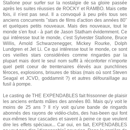
Stallone pour surfer sur la nostalgie de sa gloire passée
après les suites réussies de ROCKY et RAMBO. Mais cette
fois, il n'est pas seul. Il a convoqué à peu près tous ses
anciens concurrents "stars de films d'action des années 80"
et quelques petits nouveaux. Mais des nouveaux, tout le
monde s'en fout - à part de Jason Statham évidemment. Ce
qui intéresse tout le monde, c'est Sylvester Stallone, Bruce
Willis, Arnold Schwarzenegger, Mickey Rourke, Dolph
Lundgren et Jet Li. Ce qui intéresse tout le monde, ce sont
ces vieilles stars considérées comme ringardes par la
plupart mais dont le seul nom suffit à réconforter n'importe
quel petit coeur de trentenaires élevés aux punchlines
féroces, explosions, brisures de tibias (mais où sont Steven
Seagal et JCVD, goddamnit ?) et autres défouraillage au
fusil à pompe.
Le casting de THE EXPENDABLES fait frissonner de plaisir
les anciens enfants mâles des années 80. Mais qu'y voit le
moins de 25 ans ? Il n'y voit qu'une bande de ringards
abonnés des rayons de vidéo-clubs, des has-been qui font
eux-mêmes leur cascades et savent à peine ce que veulent
dire les effets spéciaux... Car oui, en fait, EXPENDABLES