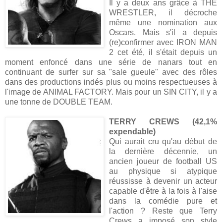
Il y a deux ans grâce à THE
WRESTLER, il décroche
même une nomination aux
Oscars. Mais s'il a depuis
(re)confirmer avec IRON MAN
2 cet été, il s'était depuis un
moment enfoncé dans une série de nanars tout en
continuant de surfer sur sa "sale gueule" avec des rôles
dans des productions indés plus ou moins respectueuses à
l'image de ANIMAL FACTORY. Mais pour un SIN CITY, il y a
une tonne de DOUBLE TEAM.
TERRY CREWS (42,1%
expendable)
Qui aurait cru qu'au début de
la dernière décennie, un
ancien joueur de football US
au physique si atypique
réussisse à devenir un acteur
capable d'être à la fois à l'aise
dans la comédie pure et
l'action ? Reste que Terry
Crews a imposé son style