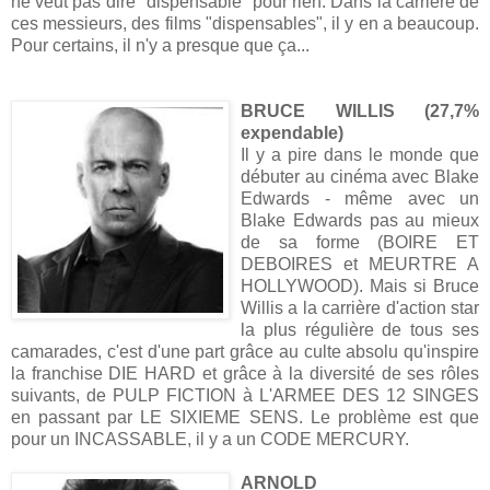
ne veut pas dire "dispensable" pour rien. Dans la carrière de
ces messieurs, des films "dispensables", il y en a beaucoup.
Pour certains, il n'y a presque que ça...
BRUCE WILLIS (27,7%
expendable)
Il y a pire dans le monde que
débuter au cinéma avec Blake
Edwards - même avec un
Blake Edwards pas au mieux
de sa forme (BOIRE ET
DEBOIRES et MEURTRE A
HOLLYWOOD). Mais si Bruce
Willis a la carrière d'action star
la plus régulière de tous ses
camarades, c'est d'une part grâce au culte absolu qu'inspire
la franchise DIE HARD et grâce à la diversité de ses rôles
suivants, de PULP FICTION à L'ARMEE DES 12 SINGES
en passant par LE SIXIEME SENS. Le problème est que
pour un INCASSABLE, il y a un CODE MERCURY.
ARNOLD