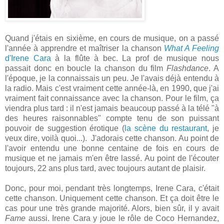
Quand j'étais en sixième, en cours de musique, on a passé
l'année à apprendre et maîtriser la chanson
What A Feeling
d'Irene Cara
à la flûte à bec. La prof de musique nous
passait donc en boucle la chanson du film
Flashdance
. A
l'époque, je la connaissais un peu. Je l'avais déjà entendu à
la radio. Mais c'est vraiment cette année-là, en 1990, que j'ai
vraiment fait connaissance avec la chanson. Pour le film, ça
viendra plus tard : il n'est jamais beaucoup passé à la télé "à
des heures raisonnables" compte tenu de son puissant
pouvoir de suggestion érotique (
la scène du restaurant
, je
veux dire, voilà quoi...). J'adorais cette chanson. Au point de
l'avoir entendu une bonne centaine de fois en cours de
musique et ne jamais m'en être lassé. Au point de l'écouter
toujours, 22 ans plus tard, avec toujours autant de plaisir.
Donc, pour moi, pendant très longtemps, Irene Cara, c'était
cette chanson. Uniquement cette chanson. Et ça doit être le
cas pour une très grande majorité. Alors, bien sûr, il y avait
Fame
aussi. Irene Cara y joue le rôle de Coco Hernandez,