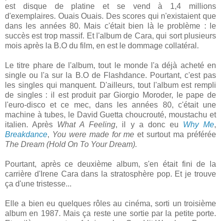
est disque de platine et se vend à 1,4 millions
d'exemplaires. Ouais Ouais. Des scores qui n'existaient que
dans les années 80. Mais c'était bien là le problème : le
succès est trop massif. Et l'album de Cara, qui sort plusieurs
mois après la B.O du film, en est le dommage collatéral.
Le titre phare de l'album, tout le monde l'a déjà acheté en
single ou l'a sur la B.O de Flashdance. Pourtant, c'est pas
les singles qui manquent. D'ailleurs, tout l'album est rempli
de singles : il est produit par Giorgio Moroder, le pape de
l'euro-disco et ce mec, dans les années 80, c'était une
machine à tubes, le David Guetta choucrouté, moustachu et
italien. Après
What A Feeling
, il y a donc eu
Why Me
,
Breakdance
,
You were made for me
et surtout ma préférée
The Dream (Hold On To Your Dream).
Pourtant, après ce deuxième album, s'en était fini de la
carrière d'Irene Cara dans la stratosphère pop. Et je trouve
ça d'une tristesse...
Elle a bien eu quelques rôles au cinéma, sorti un troisième
album en 1987. Mais ça reste une sortie par la petite porte.