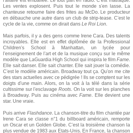
l'affaire est emballée. Le tout part en radio. C'est matraqué.
Les ventes explosent. Puis tout le monde s'en lasse. La
chanteuse retourne faire des frites au McDo. Le producteur
en débauche une autre dans un club de strip-tease. C'est le
cycle de la vie, comme on dirait dans
Le Roi Lion
.
Mais parfois, il y a des gens comme Irene Cara. Des talents
incroyables. Elle est en effet diplômée de la Professional
Children's School à Manhattan, un lycée pour
l'enseignement de l'art et de la musique conçu sur le même
modèle que LaGuardia High School qui inspira le film
Fame
.
Elle sait danser. Elle sait chanter. Elle sait jouer la comédie.
C'est le modèle américain. Broadway tout ça. Qu'on me cite
des stars actuelles avec ce pédigrée ! Ils se comptent sur les
doigts d'une main. Alors, on la voit à la télé dans la série
cultissime sur l'esclavage
Roots
. On la voit sur les planches
à Broadway. Puis au cinéma avec
Fame
. Elle devient une
star. Une vraie.
Puis arrive
Flashdance
. La chanson-titre du film chantée par
Irene Cara se classe n°1 du billboard américain, remporte
un Oscar et un Golden Globe. C'est la troisième chanson la
plus vendue de 1983 aux Etats-Unis. En France, la chanson