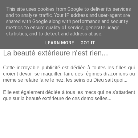
This site uses cookies from Google to deliver its services
and to analyze traffic. Your IP address and user-agent are
shared with Google along with performance and security
metrics to ensure quality of service, generate usage
statistics, and to detect and address abuse.
LEARN MORE
GOT IT
24 octobre 2006
La beauté extérieure n'est rien...
Cette incroyable publicité est dédiée à toutes les filles qui
croient devoir se maquiller, faire des régimes draconiens ou
même se refaire faire le nez, les seins ou Dieu sait quoi...
Elle est également dédiée à tous les mecs qui ne s'attardent
que sur la beauté extérieure de ces demoiselles...